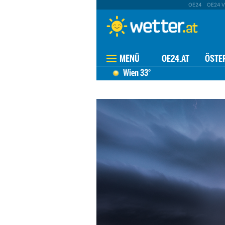
OE24
OE24 V
MENÜ
OE24.AT
ÖSTE
Wien
33°