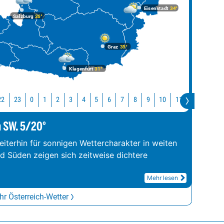
Eisenstadt
34°
Salzburg
26°
Graz
35°
Klagenfurt
31°
22
23
10
11
12
13
0
1
2
3
4
5
6
7
8
9
m SW. 5/20°
iterhin für sonnigen Wettercharakter in weiten
nd Süden zeigen sich zeitweise dichtere
Mehr lesen
r Österreich-Wetter