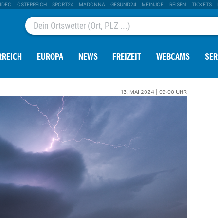
IDEO
ÖSTERREICH
SPORT24
MADONNA
GESUND24
MEINJOB
REISEN
TICKETS
RREICH
EUROPA
NEWS
FREIZEIT
WEBCAMS
SER
13. MAI 2024 | 09:00 UHR