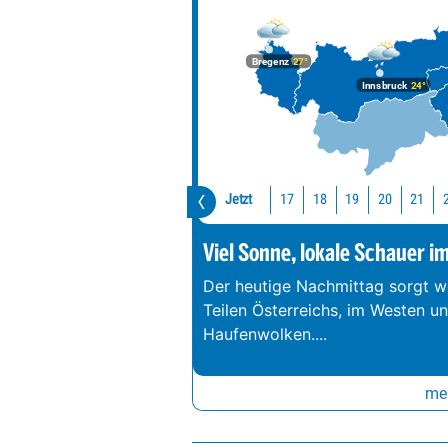
Bregenz
27°
Innsbruck
24°
Jetzt
17
18
19
20
21
Viel Sonne, lokale Schauer i
Der heutige Nachmittag sorgt we
Teilen Österreichs, im Westen u
Haufenwolken.
...
meh