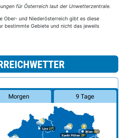
ungen für Österreich laut der Unwetterzentrale.
e Ober- und Niederösterreich gibt es diese
nur bestimmte Gebiete und nicht das jeweils
RREICHWETTER
Morgen
9 Tage
Linz
27°
Wien
33°
Sankt Pölten
29°