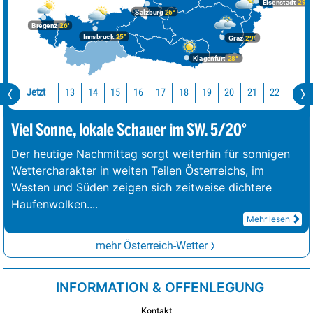
Eisenstadt
29°
Salzburg
26°
Bregenz
26°
Innsbruck
25°
Graz
29°
Klagenfurt
28°
Jetzt
13
14
15
16
17
18
19
20
21
22
23
Viel Sonne, lokale Schauer im SW. 5/20°
Der heutige Nachmittag sorgt weiterhin für sonnigen
Wettercharakter in weiten Teilen Österreichs, im
Westen und Süden zeigen sich zeitweise dichtere
Haufenwolken.
...
Mehr lesen
mehr Österreich-Wetter
INFORMATION & OFFENLEGUNG
Kontakt