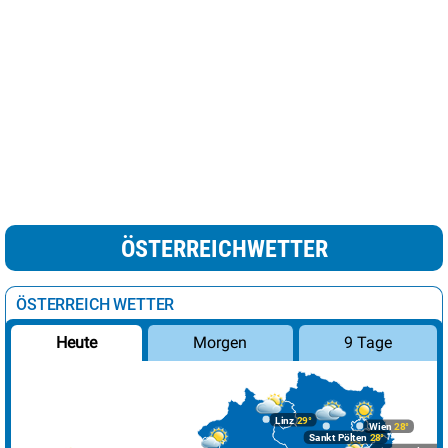
ÖSTERREICHWETTER
ÖSTERREICH WETTER
Morgen
9 Tage
Heute
Linz
29°
Wien
28°
Sankt Pölten
28°