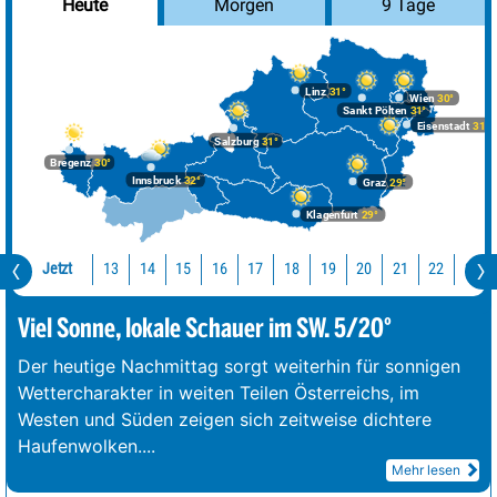
Morgen
9 Tage
Heute
Linz
31°
Wien
30°
Sankt Pölten
31°
Eisenstadt
31°
Salzburg
31°
Bregenz
30°
Innsbruck
32°
Graz
29°
Klagenfurt
29°
Jetzt
13
14
15
16
17
18
19
20
21
22
23
Viel Sonne, lokale Schauer im SW. 5/20°
Der heutige Nachmittag sorgt weiterhin für sonnigen
Wettercharakter in weiten Teilen Österreichs, im
Westen und Süden zeigen sich zeitweise dichtere
Haufenwolken.
...
Mehr lesen