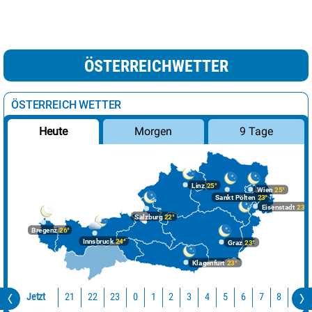
ÖSTERREICHWETTER
ÖSTERREICH WETTER
Morgen
9 Tage
Heute
Linz
25°
Wien
25°
Sankt Pölten
23°
Eisenstadt
23°
Salzburg
22°
Bregenz
26°
Innsbruck
24°
Graz
23°
Klagenfurt
23°
Jetzt
21
22
23
0
1
2
3
4
5
6
7
8
9