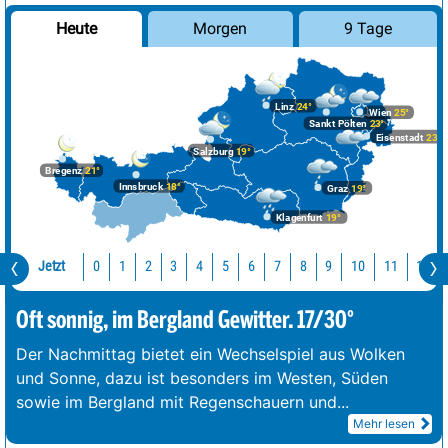
Morgen
9 Tage
Heute
Linz
24°
Wien
25°
Sankt Pölten
23°
Eisenstadt
23°
Salzburg
19°
Bregenz
21°
Innsbruck
18°
Graz
19°
Klagenfurt
19°
Jetzt
10
11
12
0
1
2
3
4
5
6
7
8
9
Oft sonnig, im Bergland Gewitter. 17/30°
Der Nachmittag bietet ein Wechselspiel aus Wolken
und Sonne, dazu ist besonders im Westen, Süden
sowie im Bergland mit Regenschauern und
...
Mehr lesen