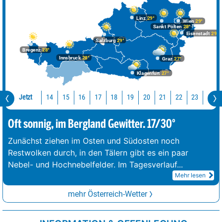
Linz
29°
Wien
29°
Sankt Pölten
28°
Eisenstadt
29°
Salzburg
29°
Bregenz
28°
Innsbruck
28°
Graz
27°
Klagenfurt
27°
Jetzt
14
15
16
17
18
19
20
21
22
23
0
Oft sonnig, im Bergland Gewitter. 17/30°
Zunächst ziehen im Osten und Südosten noch
Restwolken durch, in den Tälern gibt es ein paar
Nebel- und Hochnebelfelder. Im Tagesverlauf
...
Mehr lesen
mehr Österreich-Wetter