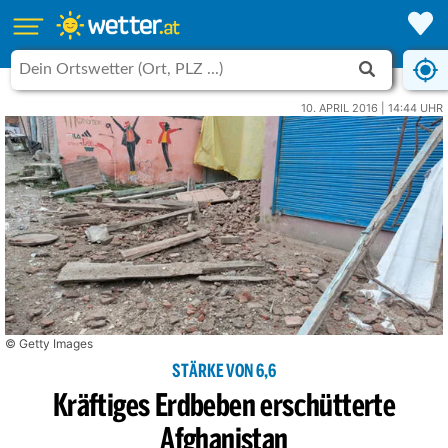
10. APRIL 2016 | 14:44 UHR
© Getty Images
STÄRKE VON 6,6
Kräftiges Erdbeben erschütterte
Afghanistan