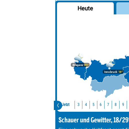
Heute
Bregenz
20°
Innsbruck
18°
Jetzt
3
4
5
6
7
8
9
Schauer und Gewitter, 18/29