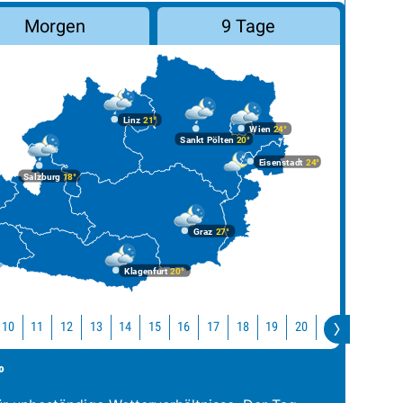
Morgen
9 Tage
Linz
21°
Wien
24°
Sankt Pölten
20°
Eisenstadt
24°
Salzburg
18°
Graz
27°
Klagenfurt
20°
10
11
12
13
14
15
16
17
18
19
20
21
22
2
°