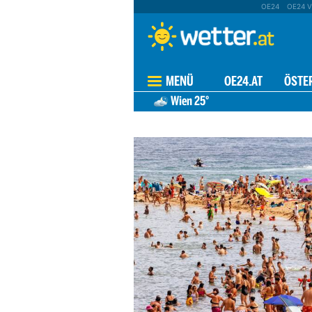
OE24
OE24 V
MENÜ
OE24.AT
ÖSTE
Wien
25°