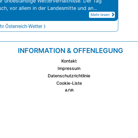
ür unbeständige Wetterverhältnisse. Der Tag
sch, vor allem in der Landesmitte und an
...
Mehr lesen
r Österreich-Wetter
INFORMATION & OFFENLEGUNG
Kontakt
Impressum
Datenschutzrichtlinie
Cookie-Liste
AGB
Fixplatzierte Werbemöglichkeiten
AGB für Werbeeinschaltungen
wetter.at Partner (Messstation & WetterCam)
Cookie Einstellungen und Widerruf