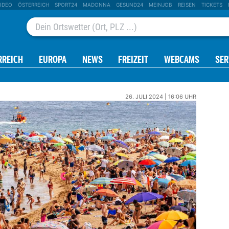
IDEO
ÖSTERREICH
SPORT24
MADONNA
GESUND24
MEINJOB
REISEN
TICKETS
RREICH
EUROPA
NEWS
FREIZEIT
WEBCAMS
SER
26. JULI 2024 | 16:06 UHR