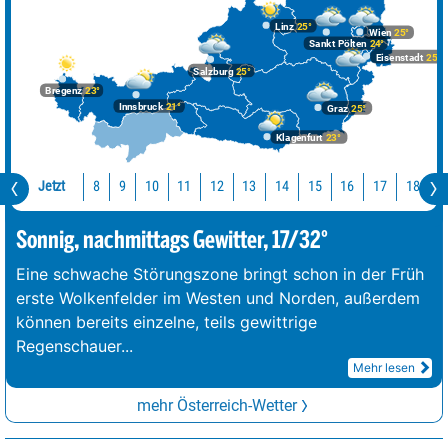
Linz
25°
Wien
25°
Sankt Pölten
24°
Eisenstadt
25°
Salzburg
25°
Bregenz
23°
Innsbruck
21°
Graz
25°
Klagenfurt
23°
Jetzt
10
11
12
13
14
15
16
17
18
1
8
9
Sonnig, nachmittags Gewitter, 17/32°
Eine schwache Störungszone bringt schon in der Früh
erste Wolkenfelder im Westen und Norden, außerdem
können bereits einzelne, teils gewittrige
Regenschauer
...
Mehr lesen
mehr Österreich-Wetter