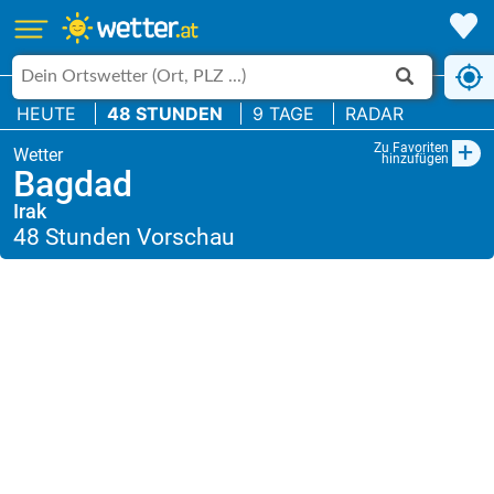
HEUTE
48 STUNDEN
9 TAGE
RADAR
+
Zu Favoriten
hinzufügen
Bagdad
Irak