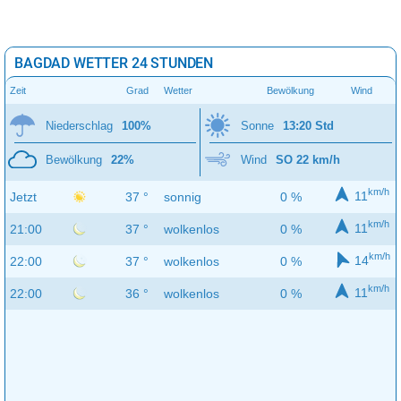
BAGDAD WETTER 24 STUNDEN
Zeit
Grad
Wetter
Bewölkung
Wind
Niederschlag
100%
Sonne
13:20 Std
Bewölkung
22%
Wind
SO 22 km/h
km/h
11
Jetzt
37 °
sonnig
0 %
km/h
11
21:00
37 °
wolkenlos
0 %
km/h
14
22:00
37 °
wolkenlos
0 %
km/h
11
22:00
36 °
wolkenlos
0 %