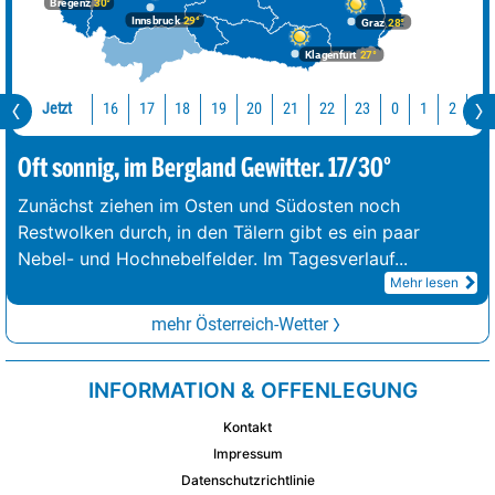
Bregenz
30°
Innsbruck
29°
Graz
28°
Klagenfurt
27°
Jetzt
16
17
18
19
20
21
22
23
0
1
2
3
Oft sonnig, im Bergland Gewitter. 17/30°
Zunächst ziehen im Osten und Südosten noch
Restwolken durch, in den Tälern gibt es ein paar
Nebel- und Hochnebelfelder. Im Tagesverlauf
...
Mehr lesen
mehr Österreich-Wetter
INFORMATION & OFFENLEGUNG
Kontakt
Impressum
Datenschutzrichtlinie