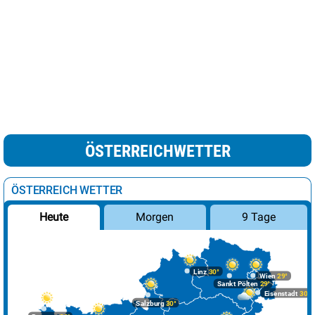
ÖSTERREICHWETTER
ÖSTERREICH WETTER
Morgen
9 Tage
Heute
Linz
30°
Wien
29°
Sankt Pölten
29°
Eisenstadt
30°
Salzburg
30°