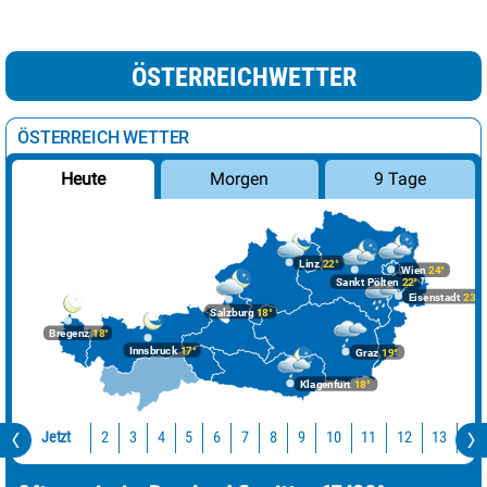
ÖSTERREICHWETTER
ÖSTERREICH WETTER
Morgen
9 Tage
Heute
Linz
22°
Wien
24°
Sankt Pölten
22°
Eisenstadt
23°
Salzburg
18°
Bregenz
18°
Innsbruck
17°
Graz
19°
Klagenfurt
18°
Jetzt
10
11
12
13
14
2
3
4
5
6
7
8
9