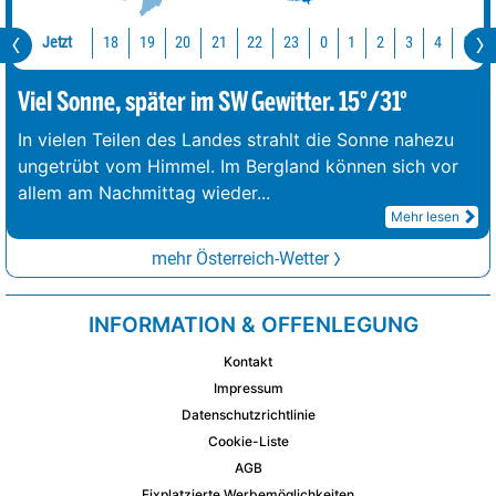
Jetzt
18
19
20
21
22
23
0
1
2
3
4
5
Viel Sonne, später im SW Gewitter. 15°/31°
In vielen Teilen des Landes strahlt die Sonne nahezu
ungetrübt vom Himmel. Im Bergland können sich vor
allem am Nachmittag wieder
...
Mehr lesen
mehr Österreich-Wetter
INFORMATION & OFFENLEGUNG
Kontakt
Impressum
Datenschutzrichtlinie
Cookie-Liste
AGB
Fixplatzierte Werbemöglichkeiten