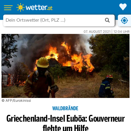
07. AUGUST 2021 | 12:04 UHR
© AFP/Eurokinissi
WALDBRÄNDE
Griechenland-Insel Euböa: Gouverneur
flehte um Hilfe