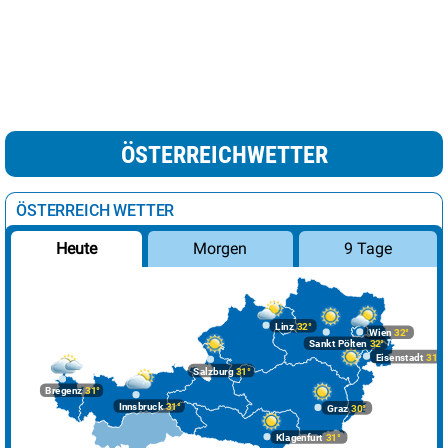
ÖSTERREICHWETTER
ÖSTERREICH WETTER
Morgen
9 Tage
Heute
Linz
32°
Wien
32°
Sankt Pölten
32°
Eisenstadt
31°
Salzburg
31°
Bregenz
31°
Innsbruck
31°
Graz
30°
Klagenfurt
31°