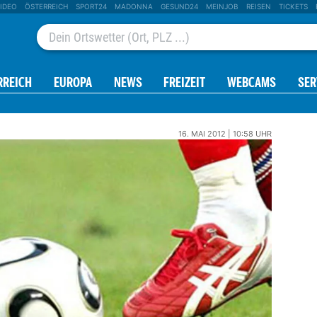
IDEO
ÖSTERREICH
SPORT24
MADONNA
GESUND24
MEINJOB
REISEN
TICKETS
RREICH
EUROPA
NEWS
FREIZEIT
WEBCAMS
SER
16. MAI 2012 | 10:58 UHR