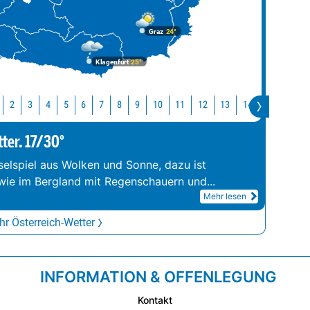
Graz
24°
Klagenfurt
25°
10
11
12
13
14
15
16
2
3
4
5
6
7
8
9
tter. 17/30°
elspiel aus Wolken und Sonne, dazu ist
wie im Bergland mit Regenschauern und
...
Mehr lesen
r Österreich-Wetter
INFORMATION & OFFENLEGUNG
Kontakt