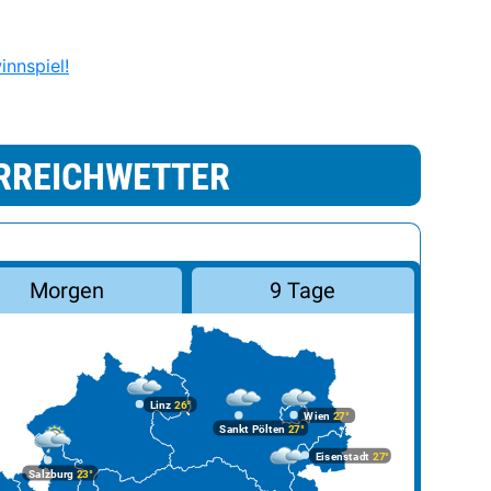
nnspiel!
RREICHWETTER
Morgen
9 Tage
Linz
26°
Wien
27°
Sankt Pölten
27°
Eisenstadt
27°
Salzburg
23°