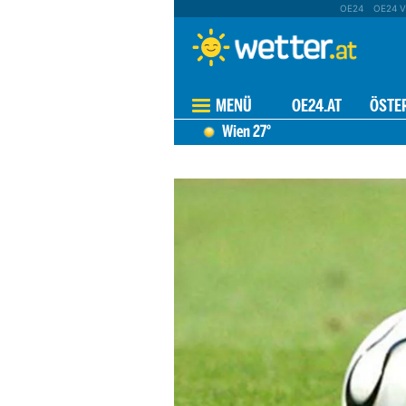
OE24
OE24 V
MENÜ
OE24.AT
ÖSTE
Wien
27°