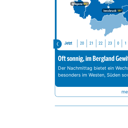
Bregenz
26°
Innsbruck
19°
Jetzt
20
21
22
23
0
1
Oft sonnig, im Bergland Gewi
Der Nachmittag bietet ein Wechs
besonders im Westen, Süden so
meh