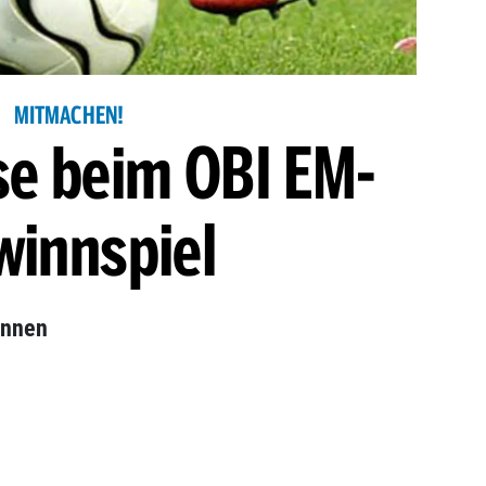
MITMACHEN!
ise beim OBI EM-
winnspiel
innen