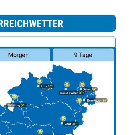
RREICHWETTER
Morgen
9 Tage
Linz
30°
Wien
29°
Sankt Pölten
30°
Eisenstadt
30°
Salzburg
30°
Graz
29°