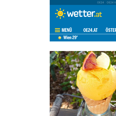
OE24
OE24 V
MENÜ
OE24.AT
ÖSTE
Wien
29°