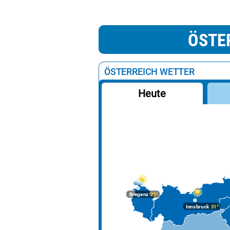
ÖSTE
ÖSTERREICH WETTER
Heute
Bregenz
29°
Innsbruck
31°