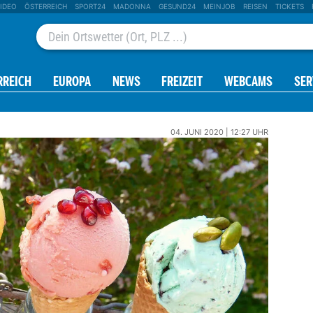
IDEO
ÖSTERREICH
SPORT24
MADONNA
GESUND24
MEINJOB
REISEN
TICKETS
RREICH
EUROPA
NEWS
FREIZEIT
WEBCAMS
SER
04. JUNI 2020 | 12:27 UHR