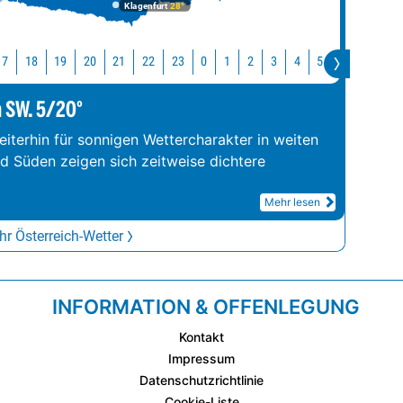
Klagenfurt
28°
17
18
19
20
21
22
23
0
1
2
3
4
5
6
7
8
m SW. 5/20°
iterhin für sonnigen Wettercharakter in weiten
nd Süden zeigen sich zeitweise dichtere
Mehr lesen
r Österreich-Wetter
INFORMATION & OFFENLEGUNG
Kontakt
Impressum
Datenschutzrichtlinie
Cookie-Liste