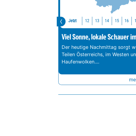
Jetzt
12
13
14
15
16
Viel Sonne, lokale Schauer i
Der heutige Nachmittag sorgt we
Teilen Österreichs, im Westen u
Haufenwolken.
...
meh