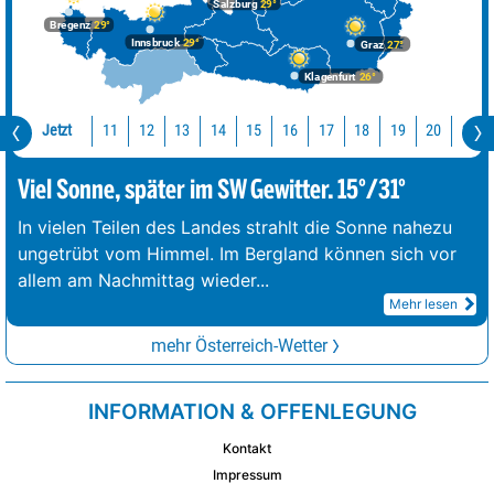
Salzburg
29°
Bregenz
29°
Innsbruck
29°
Graz
27°
Klagenfurt
26°
Jetzt
11
12
13
14
15
16
17
18
19
20
21
Viel Sonne, später im SW Gewitter. 15°/31°
In vielen Teilen des Landes strahlt die Sonne nahezu
ungetrübt vom Himmel. Im Bergland können sich vor
allem am Nachmittag wieder
...
Mehr lesen
mehr Österreich-Wetter
INFORMATION & OFFENLEGUNG
Kontakt
Impressum