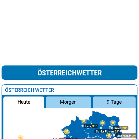
ÖSTERREICHWETTER
ÖSTERREICH WETTER
Morgen
9 Tage
Heute
Linz
30°
Wien
28°
Sankt Pölten
29°
Eisenstadt
29°