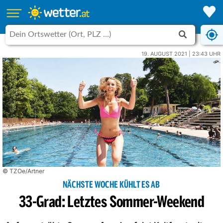
19. AUGUST 2021 | 23:43 UHR
© TZOe/Artner
NÄCHSTE WOCHE KÜHLT ES AB
33-Grad: Letztes Sommer-Weekend