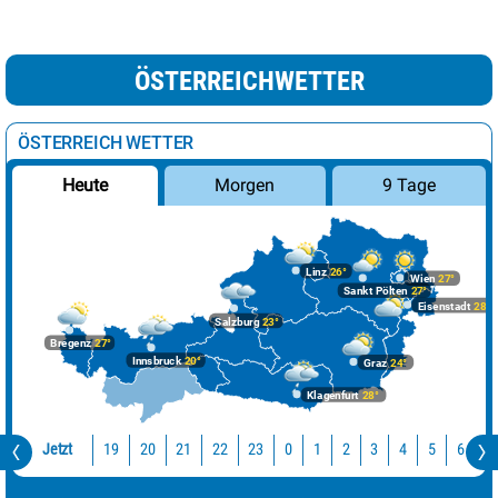
ÖSTERREICHWETTER
ÖSTERREICH WETTER
Morgen
9 Tage
Heute
Linz
26°
Wien
27°
Sankt Pölten
27°
Eisenstadt
28°
Salzburg
23°
Bregenz
27°
Innsbruck
20°
Graz
24°
Klagenfurt
28°
Jetzt
19
20
21
22
23
0
1
2
3
4
5
6
7