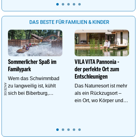
DAS BESTE FÜR FAMILIEN & KINDER
Sommerlicher Spaß im
VILA VITA Pannonia -
Familypark
der perfekte Ort zum
Entschleunigen
Wem das Schwimmbad
zu langweilig ist, kühlt
Das Naturresort ist mehr
sich bei Biberburg,
als ein Rückzugsort –
Krokobahn & Co. ab!
ein Ort, wo Körper und
Geist neue Energie
tanken.