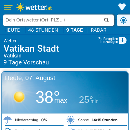
HEUTE
48 STUNDEN
9 TAGE
RADAR
+
Zu Favoriten
hinzufügen
Vatikan Stadt
Vatikan
Heute, 07. August
38°
25°
max
min
Niederschlag
0%
Sonne
14:15 Stunden