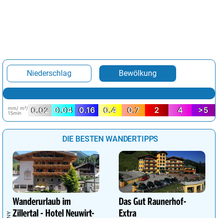
Niederschlag
Bewölkung
mm/ m²/
0.02
0.04
0.16
0.4
0.7
2
4
>5
15min
DIE BESTEN WANDERTIPPS
Wanderurlaub im
Das Gut Raunerhof-
Zillertal - Hotel Neuwirt-
Extra