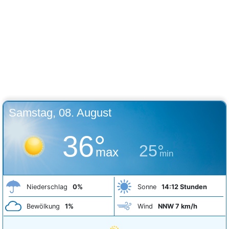
Samstag, 08. August
36°
25°
max
min
Niederschlag
0%
Sonne
14:12 Stunden
Bewölkung
1%
Wind
NNW 7 km/h