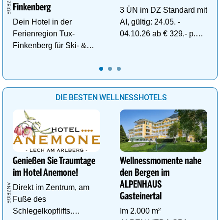
Finkenberg
3 ÜN im DZ Standard mit
Dein Hotel in der
AI, gültig: 24.05. -
Ferienregion Tux-
04.10.26 ab € 329,- p.P.
Finkenberg für Ski- &
inkl. Gratis Dachstein-
Wander-Vergnügen auf
Sommercard.
bis zu 3250m.
DIE BESTEN WELLNESSHOTELS
Genießen Sie Traumtage
Wellnessmomente nahe
im Hotel Anemone!
den Bergen im
ALPENHAUS
Direkt im Zentrum, am
Gasteinertal
Fuße des
Schlegelkopflifts.
Im 2.000 m²