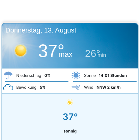
Donnerstag, 13. August
37°
26°
max
min
Niederschlag
0%
Sonne
14:01 Stunden
Bewölkung
5%
Wind
NNW 2 km/h
37°
sonnig