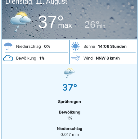
Dienstag, 11. August
37°
26°
max
min
Niederschlag
0%
Sonne
14:06 Stunden
Bewölkung
1%
Wind
NNW 8 km/h
37°
Sprühregen
Bewölkung
1%
Niederschlag
0.017 mm