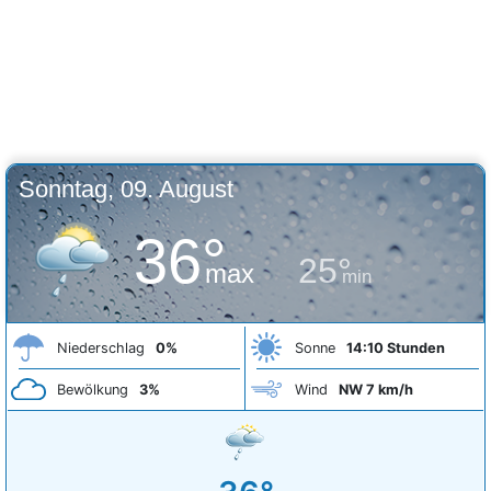
Sonntag, 09. August
36°
25°
max
min
Niederschlag
0%
Sonne
14:10 Stunden
Bewölkung
3%
Wind
NW 7 km/h