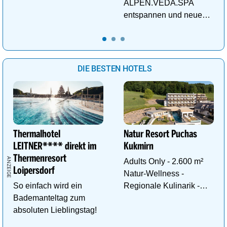
Traumhafte
ALPEN.VEDA.SPA
Wellnessanlage!
entspannen und neue
Kraft im Tal der
Gesundheit tanken.
DIE BESTEN HOTELS
Thermalhotel
Natur Resort Puchas
LEITNER**** direkt im
Kukmirn
Thermenresort
Adults Only - 2.600 m²
Loipersdorf
Natur-Wellness -
So einfach wird ein
Regionale Kulinarik -
Bademanteltag zum
Ruhe & Erholung mitten
absoluten Lieblingstag!
im Grünen