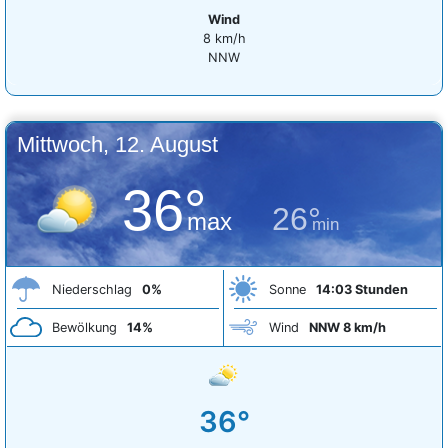
Wind
8 km/h
NNW
Mittwoch, 12. August
36°
26°
max
min
Niederschlag
0%
Sonne
14:03 Stunden
Bewölkung
14%
Wind
NNW 8 km/h
36°