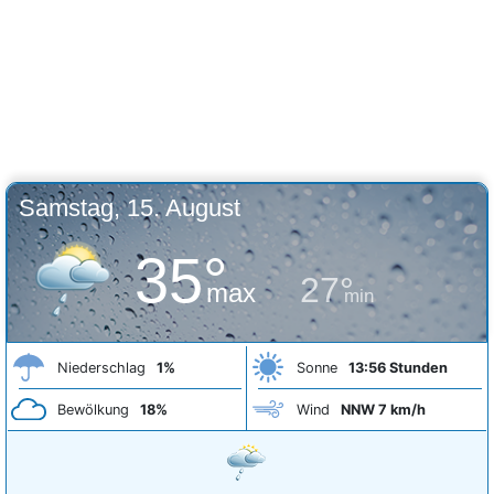
Samstag, 15. August
35°
27°
max
min
Niederschlag
1%
Sonne
13:56 Stunden
Bewölkung
18%
Wind
NNW 7 km/h