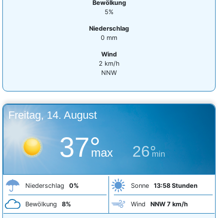
Bewölkung
5%
Niederschlag
0 mm
Wind
2 km/h
NNW
Freitag, 14. August
37°
26°
max
min
Niederschlag
0%
Sonne
13:58 Stunden
Bewölkung
8%
Wind
NNW 7 km/h