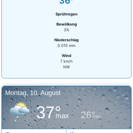
36°
Sprühregen
Bewölkung
3%
Niederschlag
0.015 mm
Wind
7 km/h
NW
Montag, 10. August
37°
26°
max
min