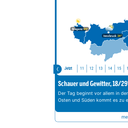
Bregenz
24°
Innsbruck
24°
Jetzt
11
12
13
14
15
Schauer und Gewitter, 18/29
Der Tag beginnt vor allem in de
Osten und Süden kommt es zu e
meh