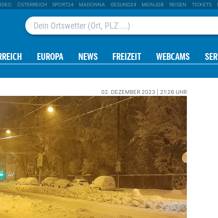
IDEO
ÖSTERREICH
SPORT24
MADONNA
GESUND24
MEINJOB
REISEN
TICKETS
RREICH
EUROPA
NEWS
FREIZEIT
WEBCAMS
SER
02. DEZEMBER 2023 | 21:26 UHR