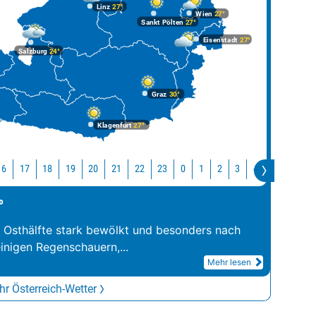
Linz
27°
Wien
27°
Sankt Pölten
27°
Eisenstadt
27°
Salzburg
24°
Graz
30°
Klagenfurt
27°
16
17
18
19
20
21
22
23
0
1
2
3
4
5
6
7
°
r Osthälfte stark bewölkt und besonders nach
inigen Regenschauern,
...
Mehr lesen
r Österreich-Wetter