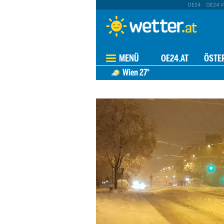
OE24
OE24 V
MENÜ
OE24.AT
ÖSTE
Wien
27°