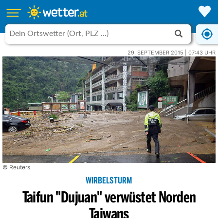
29. SEPTEMBER 2015 | 07:43 UHR
© Reuters
WIRBELSTURM
Taifun "Dujuan" verwüstet Norden
Taiwans