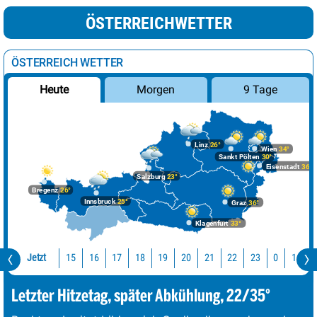
ÖSTERREICHWETTER
ÖSTERREICH WETTER
Morgen
9 Tage
Heute
Linz
26°
Wien
34°
Sankt Pölten
30°
Eisenstadt
36°
Salzburg
23°
Bregenz
26°
Innsbruck
25°
Graz
36°
Klagenfurt
33°
Jetzt
15
16
17
18
19
20
21
22
23
0
1
2
Letzter Hitzetag, später Abkühlung, 22/35°