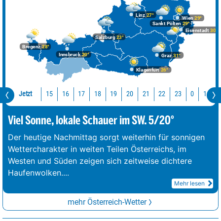
Linz
27°
Wien
29°
Sankt Pölten
29°
Eisenstadt
30°
Salzburg
23°
Bregenz
28°
Innsbruck
20°
Graz
31°
Klagenfurt
26°
Jetzt
15
16
17
18
19
20
21
22
23
0
1
2
Viel Sonne, lokale Schauer im SW. 5/20°
Der heutige Nachmittag sorgt weiterhin für sonnigen
Wettercharakter in weiten Teilen Österreichs, im
Westen und Süden zeigen sich zeitweise dichtere
Haufenwolken.
...
Mehr lesen
mehr Österreich-Wetter