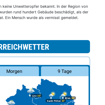
 keine Unwetteropfer bekannt. In der Region von
, wurden rund hundert Gebäude beschädigt, als der
trat. Ein Mensch wurde als vermisst gemeldet.
RREICHWETTER
Morgen
9 Tage
Linz
26°
Wien
34°
Sankt Pölten
30°