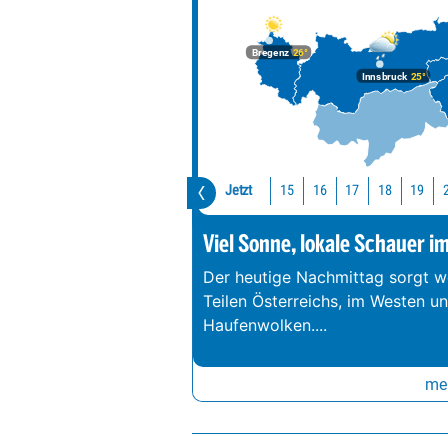
Bregenz
26°
Innsbruck
25°
Jetzt
15
16
17
18
19
Viel Sonne, lokale Schauer i
Der heutige Nachmittag sorgt we
Teilen Österreichs, im Westen u
Haufenwolken.
...
meh