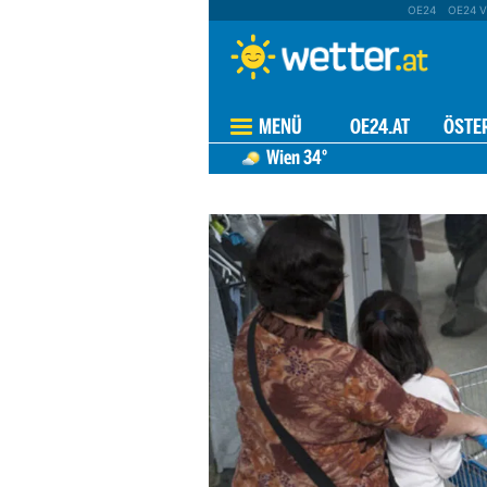
OE24
OE24 V
MENÜ
OE24.AT
ÖSTE
Wien
34°