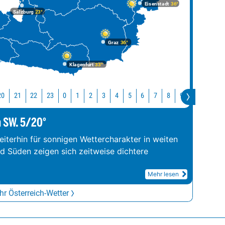
Eisenstadt
36°
Salzburg
23°
Graz
36°
Klagenfurt
33°
20
21
22
23
10
11
0
1
2
3
4
5
6
7
8
9
m SW. 5/20°
iterhin für sonnigen Wettercharakter in weiten
nd Süden zeigen sich zeitweise dichtere
Mehr lesen
r Österreich-Wetter