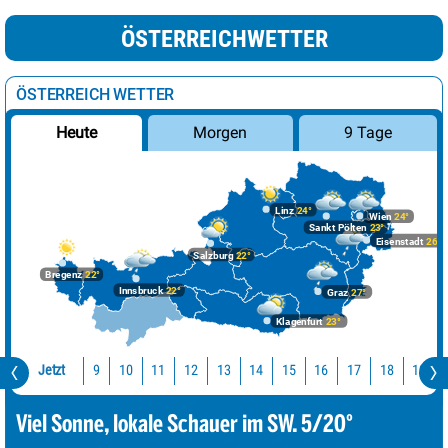
ÖSTERREICHWETTER
ÖSTERREICH WETTER
Morgen
9 Tage
Heute
Linz
24°
Wien
24°
Sankt Pölten
23°
Eisenstadt
26°
Salzburg
22°
Bregenz
22°
Innsbruck
22°
Graz
27°
Klagenfurt
23°
Jetzt
10
11
12
13
14
15
16
17
18
19
9
Viel Sonne, lokale Schauer im SW. 5/20°