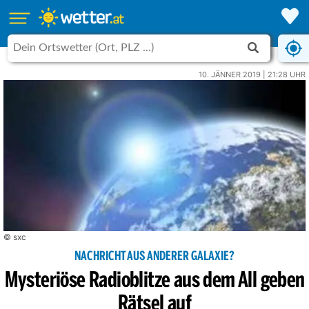
10. JÄNNER 2019 | 21:28 UHR
© sxc
NACHRICHT AUS ANDERER GALAXIE?
Mysteriöse Radioblitze aus dem All geben
Rätsel auf