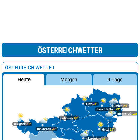
ÖSTERREICHWETTER
ÖSTERREICH WETTER
Morgen
9 Tage
Heute
Linz
25°
Wien
24°
Sankt Pölten
23°
Eisenstadt
25°
Salzburg
23°
Bregenz
22°
Innsbruck
20°
Graz
23°
Klagenfurt
21°