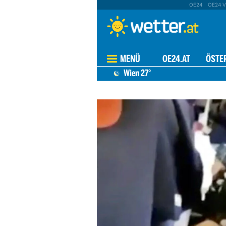
OE24
OE24 V
MENÜ
OE24.AT
ÖSTE
Wien
27°