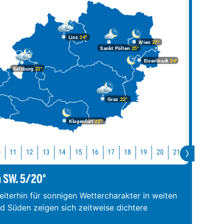
Linz
24°
Wien
27°
Sankt Pölten
25°
Eisenstadt
24°
Salzburg
22°
Graz
22°
Klagenfurt
22°
0
11
12
13
14
15
16
17
18
19
20
21
22
23
m SW. 5/20°
iterhin für sonnigen Wettercharakter in weiten
nd Süden zeigen sich zeitweise dichtere