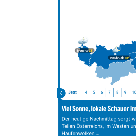
Bregenz
23°
Innsbruck
18°
Jetzt
1
4
5
6
7
8
9
Viel Sonne, lokale Schauer i
Der heutige Nachmittag sorgt we
Teilen Österreichs, im Westen u
Haufenwolken.
...