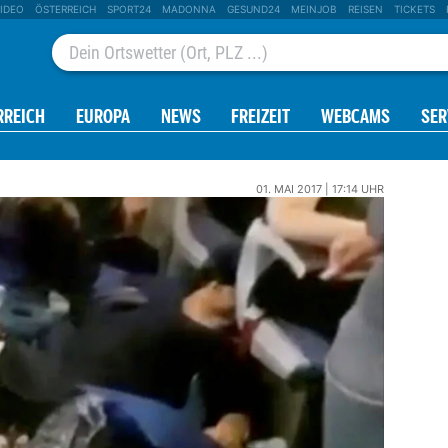
IDEO
ÖSTERREICH
SPORT24
MADONNA
GESUND24
MEINJOB
REISEN
TICKETS
RREICH
EUROPA
NEWS
FREIZEIT
WEBCAMS
SER
01. MAI 2017 | 17:14 UHR