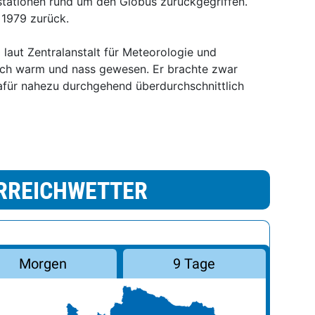
stationen rund um den Globus zurückgegriffen.
 1979 zurück.
 laut Zentralanstalt für Meteorologie und
h warm und nass gewesen. Er brachte zwar
dafür nahezu durchgehend überdurchschnittlich
RREICHWETTER
Morgen
9 Tage