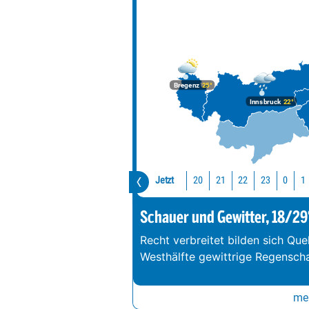
Bregenz
25°
Innsbruck
22°
Jetzt
20
21
22
23
0
1
Schauer und Gewitter, 18/29
Recht verbreitet bilden sich Que
Westhälfte gewittrige Regenschau
meh