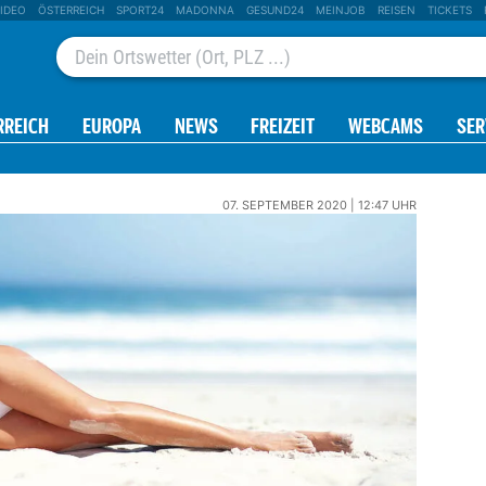
IDEO
ÖSTERREICH
SPORT24
MADONNA
GESUND24
MEINJOB
REISEN
TICKETS
RREICH
EUROPA
NEWS
FREIZEIT
WEBCAMS
SER
07. SEPTEMBER 2020 | 12:47 UHR