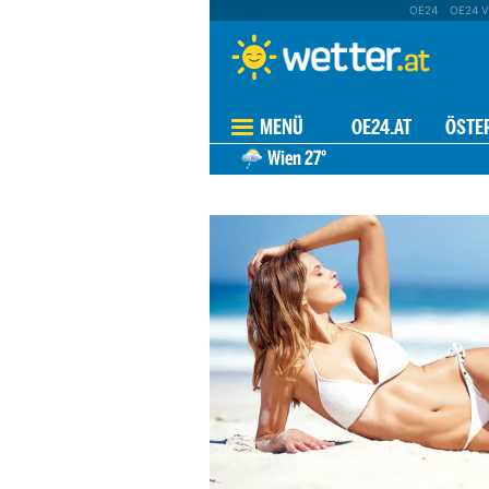
OE24
OE24 V
MENÜ
OE24.AT
ÖSTE
Wien
27°