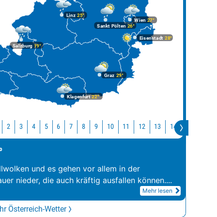
Linz
25°
Wien
27°
Sankt Pölten
26°
Eisenstadt
28°
Salzburg
19°
Graz
29°
Klagenfurt
22°
10
11
12
13
14
15
16
2
3
4
5
6
7
8
9
°
llwolken und es gehen vor allem in der
er nieder, die auch kräftig ausfallen können.
...
Mehr lesen
r Österreich-Wetter