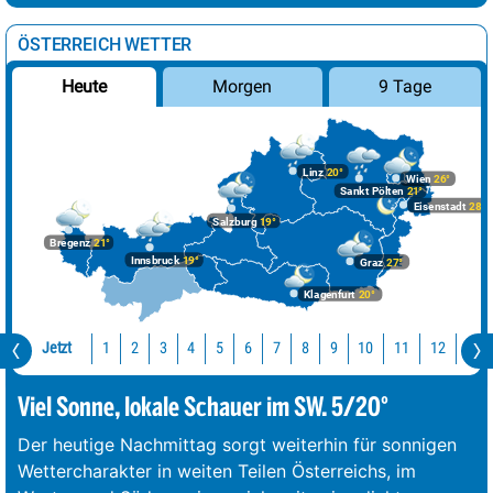
ÖSTERREICH WETTER
Morgen
9 Tage
Heute
Linz
20°
Wien
26°
Sankt Pölten
21°
Eisenstadt
28°
Salzburg
19°
Bregenz
21°
Innsbruck
19°
Graz
27°
Klagenfurt
20°
Jetzt
10
11
12
13
1
2
3
4
5
6
7
8
9
Viel Sonne, lokale Schauer im SW. 5/20°
Der heutige Nachmittag sorgt weiterhin für sonnigen
Wettercharakter in weiten Teilen Österreichs, im