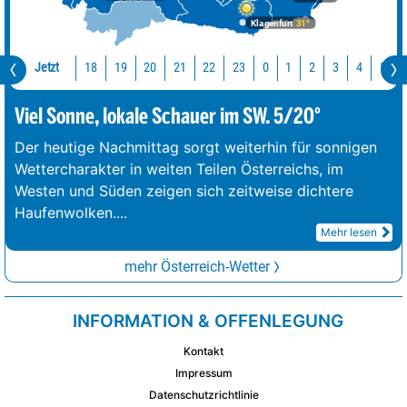
Klagenfurt
31°
Jetzt
18
19
20
21
22
23
0
1
2
3
4
5
Viel Sonne, lokale Schauer im SW. 5/20°
Der heutige Nachmittag sorgt weiterhin für sonnigen
Wettercharakter in weiten Teilen Österreichs, im
Westen und Süden zeigen sich zeitweise dichtere
Haufenwolken.
...
Mehr lesen
mehr Österreich-Wetter
INFORMATION & OFFENLEGUNG
Kontakt
Impressum
Datenschutzrichtlinie