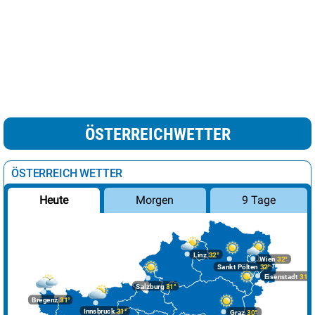
ÖSTERREICHWETTER
ÖSTERREICH WETTER
Morgen
9 Tage
Heute
Linz
32°
Wien
32°
Sankt Pölten
32°
Eisenstadt
31°
Salzburg
31°
Bregenz
31°
Innsbruck
31°
Graz
30°