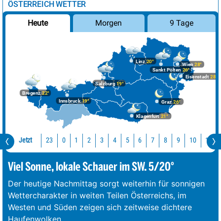
ÖSTERREICH WETTER
Morgen
9 Tage
Heute
Linz
20°
Wien
28°
Sankt Pölten
26°
Eisenstadt
28°
Salzburg
19°
Bregenz
22°
Innsbruck
19°
Graz
26°
Klagenfurt
21°
Jetzt
23
10
11
0
1
2
3
4
5
6
7
8
9
Viel Sonne, lokale Schauer im SW. 5/20°
Der heutige Nachmittag sorgt weiterhin für sonnigen
Wettercharakter in weiten Teilen Österreichs, im
Westen und Süden zeigen sich zeitweise dichtere
Haufenwolken.
...