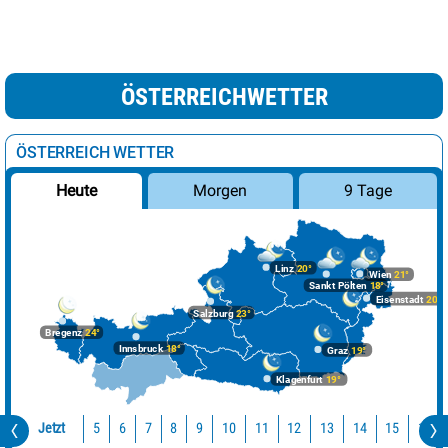
ÖSTERREICHWETTER
ÖSTERREICH WETTER
Morgen
9 Tage
Heute
Linz
20°
Wien
21°
Sankt Pölten
18°
Eisenstadt
20°
Salzburg
23°
Bregenz
24°
Innsbruck
18°
Graz
19°
Klagenfurt
19°
Jetzt
10
11
12
13
14
15
16
5
6
7
8
9