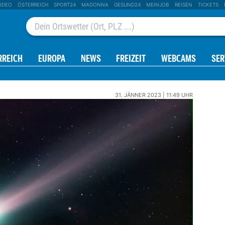
IDEO
ÖSTERREICH
SPORT24
MADONNA
GESUND24
MEINJOB
REISEN
TICKETS
RREICH
EUROPA
NEWS
FREIZEIT
WEBCAMS
SER
31. JÄNNER 2023 | 11:49 UHR