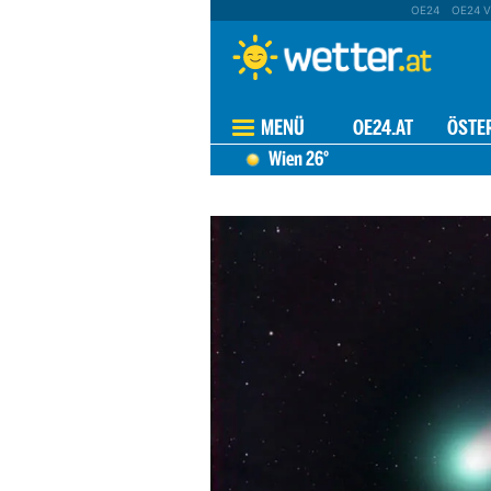
OE24
OE24 V
MENÜ
OE24.AT
ÖSTE
Wien
26°