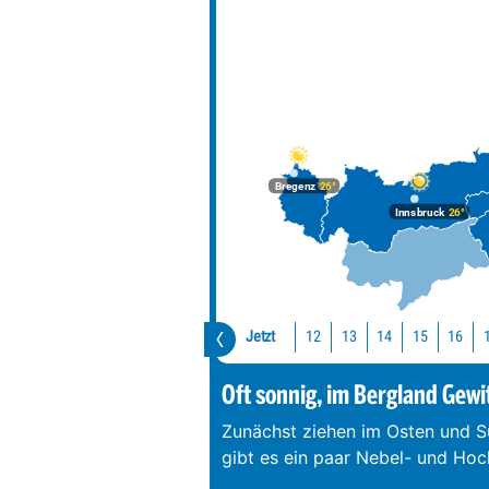
Bregenz
26°
Innsbruck
26°
Jetzt
12
13
14
15
16
Oft sonnig, im Bergland Gewi
Zunächst ziehen im Osten und S
gibt es ein paar Nebel- und Hoc