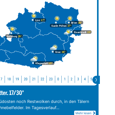
Linz
27°
Wien
28°
Sankt Pölten
27°
Eisenstadt
29°
Salzburg
28°
Graz
28°
Klagenfurt
25°
17
18
19
20
21
22
23
0
1
2
3
4
5
6
7
8
tter. 17/30°
üdosten noch Restwolken durch, in den Tälern
hnebelfelder. Im Tagesverlauf
...
Mehr lesen