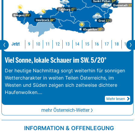
Sankt Pölten
27°
Eisenstadt
27°
Salzburg
27°
Bregenz
26°
Innsbruck
22°
Graz
27°
Klagenfurt
25°
Jetzt
10
11
12
13
14
15
16
17
18
19
9
Viel Sonne, lokale Schauer im SW. 5/20°
Der heutige Nachmittag sorgt weiterhin für sonnigen
Wettercharakter in weiten Teilen Österreichs, im
Westen und Süden zeigen sich zeitweise dichtere
Haufenwolken.
...
Mehr lesen
mehr Österreich-Wetter
INFORMATION & OFFENLEGUNG