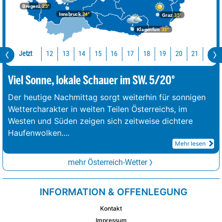
Bregenz
25°
Innsbruck
24°
Graz
35°
Klagenfurt
33°
Jetzt
12
13
14
15
16
17
18
19
20
21
22
Viel Sonne, lokale Schauer im SW. 5/20°
Der heutige Nachmittag sorgt weiterhin für sonnigen
Wettercharakter in weiten Teilen Österreichs, im
Westen und Süden zeigen sich zeitweise dichtere
Haufenwolken.
...
Mehr lesen
mehr Österreich-Wetter
INFORMATION & OFFENLEGUNG
Kontakt
Impressum