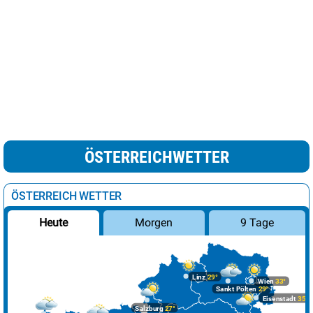
ÖSTERREICHWETTER
ÖSTERREICH WETTER
Morgen
9 Tage
Heute
Linz
29°
Wien
33°
Sankt Pölten
29°
Eisenstadt
35°
Salzburg
27°