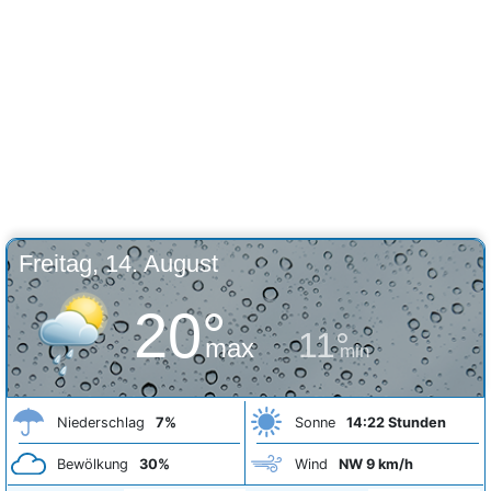
Freitag, 14. August
20°
11°
max
min
Niederschlag
7%
Sonne
14:22 Stunden
Bewölkung
30%
Wind
NW 9 km/h