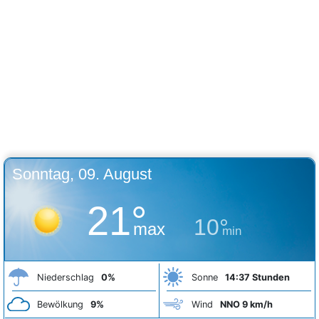
Sonntag, 09. August
21°
10°
max
min
Niederschlag
0%
Sonne
14:37 Stunden
Bewölkung
9%
Wind
NNO 9 km/h