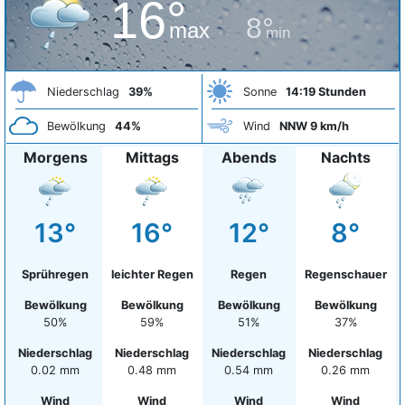
16°
8°
max
min
Niederschlag
39%
Sonne
14:19 Stunden
Bewölkung
44%
Wind
NNW 9 km/h
Morgens
Mittags
Abends
Nachts
13°
16°
12°
8°
Sprühregen
leichter Regen
Regen
Regenschauer
Bewölkung
Bewölkung
Bewölkung
Bewölkung
50%
59%
51%
37%
Niederschlag
Niederschlag
Niederschlag
Niederschlag
0.02 mm
0.48 mm
0.54 mm
0.26 mm
Wind
Wind
Wind
Wind