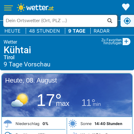
HEUTE
48 STUNDEN
9 TAGE
RADAR
+
Zu Favoriten
hinzufügen
Kühtai
Tirol
Heute, 08. August
17°
11°
max
min
Niederschlag
0%
Sonne
14:40 Stunden