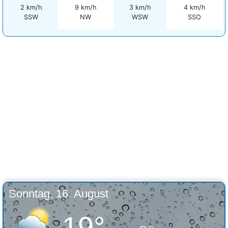
2 km/h
9 km/h
3 km/h
4 km/h
SSW
NW
WSW
SSO
Sonntag, 16. August
19°