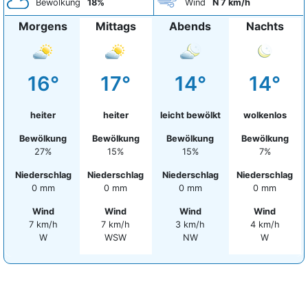
Bewölkung
18%
Wind
N 7 km/h
Morgens
Mittags
Abends
Nachts
16°
17°
14°
14°
heiter
heiter
leicht bewölkt
wolkenlos
Bewölkung
Bewölkung
Bewölkung
Bewölkung
27%
15%
15%
7%
Niederschlag
Niederschlag
Niederschlag
Niederschlag
0 mm
0 mm
0 mm
0 mm
Wind
Wind
Wind
Wind
7 km/h
7 km/h
3 km/h
4 km/h
W
WSW
NW
W