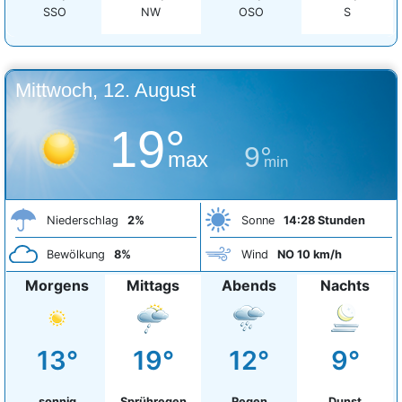
SSO
NW
OSO
S
Mittwoch, 12. August
19°
9°
max
min
Niederschlag
2%
Sonne
14:28 Stunden
Bewölkung
8%
Wind
NO 10 km/h
Morgens
Mittags
Abends
Nachts
13°
19°
12°
9°
sonnig
Sprühregen
Regen
Dunst