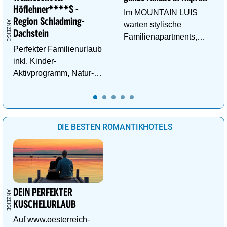
Höflehner****S -
Im MOUNTAIN LUIS
Region Schladming-
warten stylische
Dachstein
Familienapartments,
Perfekter Familienurlaub
Pool & vieles mehr auf
inkl. Kinder-
die ganze Familie!
Aktivprogramm, Natur-
Abenteuer, Alpakas Meet
& Greet, Familien-Spa
uvm.
DIE BESTEN ROMANTIKHOTELS
DEIN PERFEKTER
KUSCHELURLAUB
Auf www.oesterreich-