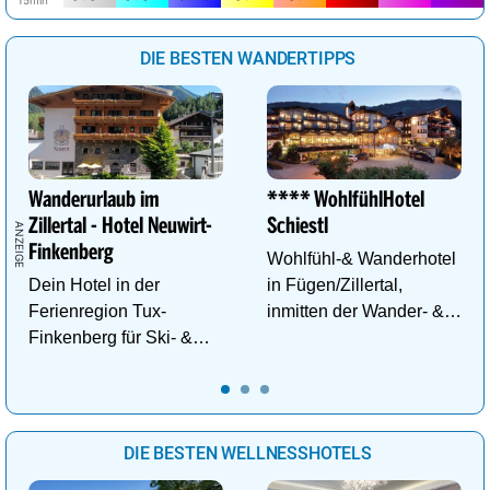
DIE BESTEN WANDERTIPPS
Wanderurlaub im
**** WohlfühlHotel
Zillertal - Hotel Neuwirt-
Schiestl
Finkenberg
Wohlfühl-& Wanderhotel
Dein Hotel in der
in Fügen/Zillertal,
Ferienregion Tux-
inmitten der Wander- &
Finkenberg für Ski- &
Skigebiete Spieljoch und
Wander-Vergnügen auf
Hochfügen
bis zu 3250m.
DIE BESTEN WELLNESSHOTELS