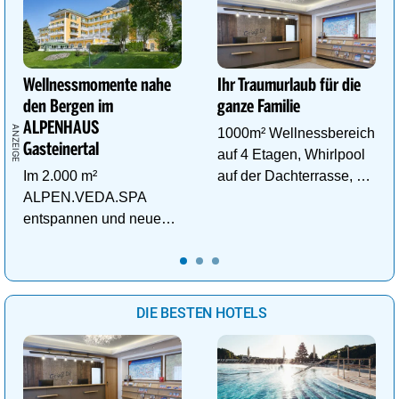
Wellnessmomente nahe
Ihr Traumurlaub für die
den Bergen im
ganze Familie
ALPENHAUS
1000m² Wellnessbereich
Gasteinertal
auf 4 Etagen, Whirlpool
Im 2.000 m²
auf der Dachterrasse, 4
ALPEN.VEDA.SPA
ThemenSaunen
entspannen und neue
Kraft im Tal der
Gesundheit tanken.
DIE BESTEN HOTELS