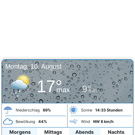
Montag, 10. August
17°
9°
max
min
Niederschlag
69%
Sonne
14:33 Stunden
Bewölkung
44%
Wind
NW 8 km/h
Morgens
Mittags
Abends
Nachts