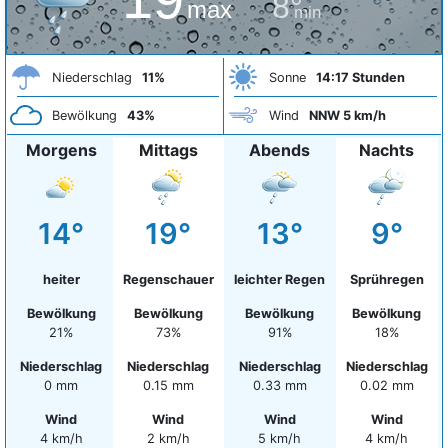
8°
max
min
Niederschlag
11%
Sonne
14:17 Stunden
Bewölkung
43%
Wind
NNW 5 km/h
Morgens
Mittags
Abends
Nachts
14°
19°
13°
9°
heiter
Regenschauer
leichter Regen
Sprühregen
Bewölkung
Bewölkung
Bewölkung
Bewölkung
21%
73%
91%
18%
Niederschlag
Niederschlag
Niederschlag
Niederschlag
0 mm
0.15 mm
0.33 mm
0.02 mm
Wind
Wind
Wind
Wind
4 km/h
2 km/h
5 km/h
4 km/h