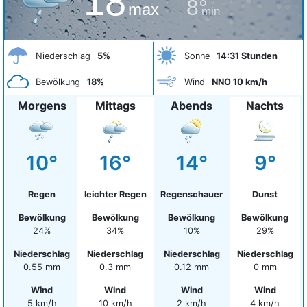
18°
8°
max
min
Niederschlag
5%
Sonne
14:31 Stunden
Bewölkung
18%
Wind
NNO 10 km/h
Morgens
Mittags
Abends
Nachts
10°
16°
14°
9°
Regen
leichter Regen
Regenschauer
Dunst
Bewölkung
Bewölkung
Bewölkung
Bewölkung
24%
34%
10%
29%
Niederschlag
Niederschlag
Niederschlag
Niederschlag
0.55 mm
0.3 mm
0.12 mm
0 mm
Wind
Wind
Wind
Wind
5 km/h
10 km/h
2 km/h
4 km/h