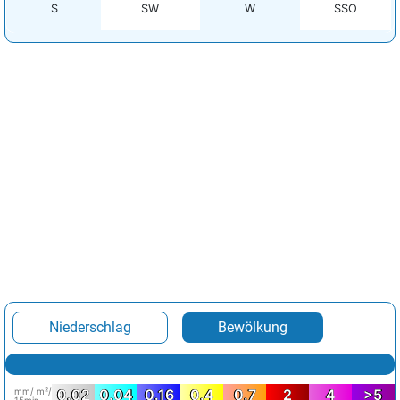
S
SW
W
SSO
Niederschlag
Bewölkung
mm/ m²/
0.02
0.04
0.16
0.4
0.7
2
4
>5
15min