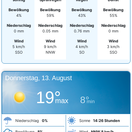
Bewölkung
Bewölkung
Bewölkung
Bewölkung
4%
59%
43%
55%
Niederschlag
Niederschlag
Niederschlag
Niederschlag
0 mm
0.05 mm
0.76 mm
0 mm
Wind
Wind
Wind
Wind
5 km/h
9 km/h
4 km/h
3 km/h
SSO
NNW
SO
SSO
Donnerstag, 13. August
19°
8°
max
min
Niederschlag
0%
Sonne
14:26 Stunden
Bewölkung
8%
Wind
NNW 8 km/h