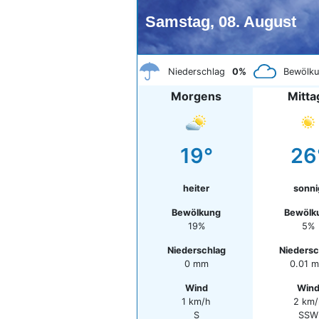
Samstag, 08. August
Niederschlag
0%
Bewölk
Morgens
Mitta
19°
26
heiter
sonni
Bewölkung
Bewölk
19%
5%
Niederschlag
Niedersc
0 mm
0.01 
Wind
Win
1 km/h
2 km/
S
SSW