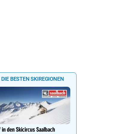
DIE BESTEN SKIREGIONEN
DEIN PERFEKTER SKIUR
Auf www.oesterreich-hot
 in den Skicircus Saalbach
findest du die richtige Un