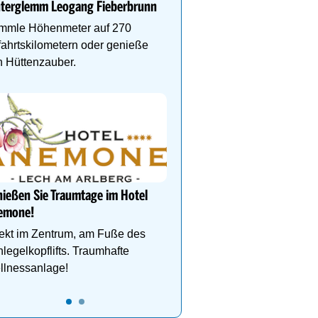
nterglemm Leogang Fieberbrunn
deinen perfekten Skiurl
mmle Höhenmeter auf 270
ahrtskilometern oder genieße
 Hüttenzauber.
Lech Zürs – Skifahren i
von Österreichs größtem
Grenzenlose Freiheit, alp
und gelebte Skikultur in
grandioser Natur. Jetzt 
ießen Sie Traumtage im Hotel
emone!
ekt im Zentrum, am Fuße des
legelkopflifts. Traumhafte
llnessanlage!