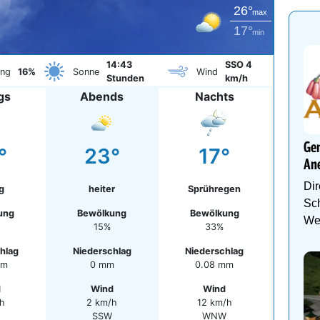
26°
max
17°
min
14:43
SSO 4
ung
16%
Sonne
Wind
Stunden
km/h
gs
Abends
Nachts
Gen
°
23°
17°
An
Dir
g
heiter
Sprühregen
Sch
ung
Bewölkung
Bewölkung
We
15%
33%
hlag
Niederschlag
Niederschlag
mm
0 mm
0.08 mm
d
Wind
Wind
h
2 km/h
12 km/h
SSW
WNW