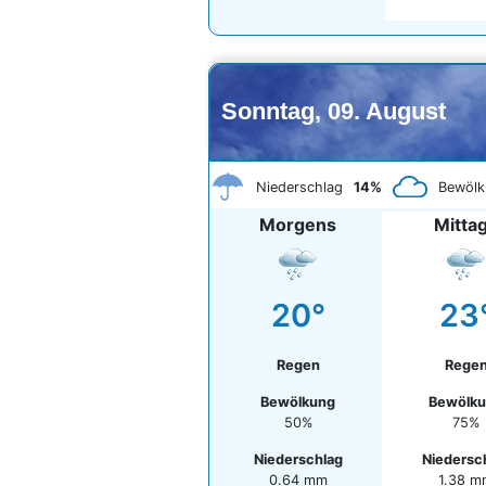
Sonntag, 09. August
Niederschlag
14%
Bewölk
Morgens
Mitta
20°
23
Regen
Rege
Bewölkung
Bewölk
50%
75%
Niederschlag
Niedersc
0.64 mm
1.38 