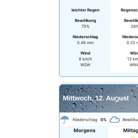
leichter Regen
Regensc
Bewölkung
Bewöl
75%
28
Niederschlag
Nieders
0.48 mm
0.22
Wind
Win
8 km/h
13 k
WSW
WN
Mittwoch, 12. August
Niederschlag
0%
Bewölk
Morgens
Mitta