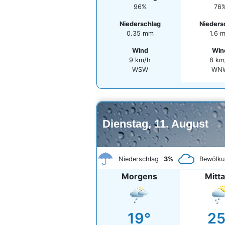
96%
76
Niederschlag
Nieders
0.35 mm
1.6 
Wind
Win
9 km/h
8 km
WSW
WN
Dienstag, 11. August
Niederschlag
3%
Bewölku
Morgens
Mitt
19°
25