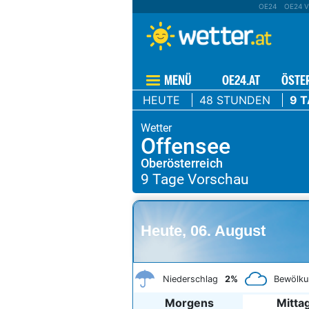
OE24
OE24 V
MENÜ
OE24.AT
ÖSTE
HEUTE
48 STUNDEN
9 
Offensee
Oberösterreich
Heute, 06. August
Niederschlag
2%
Bewölku
Morgens
Mitta