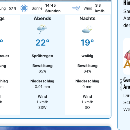
Hi
14:45
S 3
ung
57%
Sonne
Wind
Stunden
km/h
Sa
gs
Abends
Nachts
Abf
den
°
22°
19°
hauer
Sprühregen
wolkig
ung
Bewölkung
Bewölkung
65%
64%
Gen
chlag
Niederschlag
Niederschlag
An
mm
0.01 mm
0 mm
Dir
d
Wind
Wind
/h
1 km/h
1 km/h
Sch
SSW
SO
We