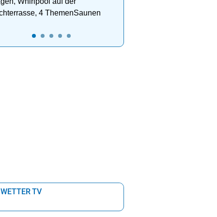
gen, Whirlpool auf der
chterrasse, 4 ThemenSaunen
 WETTER TV