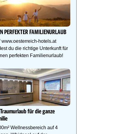
Natur- und Wellnesshote
Höflehner****S -Regio
Schladming-Dachstein
IN PERFEKTER FAMILIENURLAUB
Perfekter Familienurlaub
 www.oesterreich-hotels.at
Kinder-Aktivprogramm, 
dest du die richtige Unterkunft für
Abenteuer, Alpakas Meet
nen perfekten Familienurlaub!
Familien-Spa uvm.
Genießen Sie Traumtage 
Anemone!
Direkt im Zentrum, am 
 Traumurlaub für die ganze
Schlegelkopflifts. Traum
ilie
Wellnessanlage!
00m² Wellnessbereich auf 4