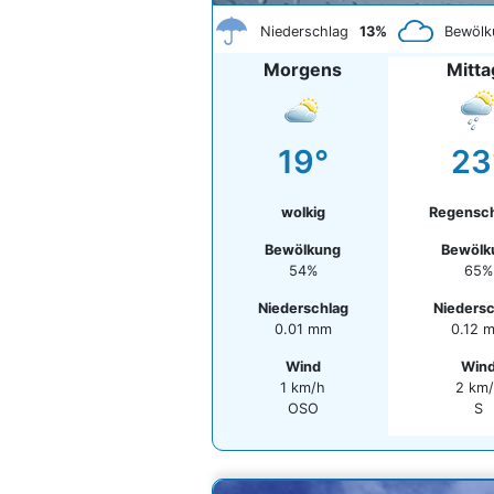
Niederschlag
13%
Bewölk
Morgens
Mitta
19°
23
wolkig
Regensc
Bewölkung
Bewölk
54%
65%
Niederschlag
Nieders
0.01 mm
0.12 
Wind
Win
1 km/h
2 km
OSO
S