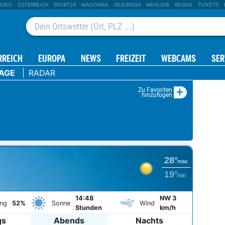
IDEO
ÖSTERREICH
SPORT24
MADONNA
GESUND24
MEINJOB
REISEN
TICKETS
RREICH
EUROPA
NEWS
FREIZEIT
WEBCAMS
SER
TAGE
RADAR
+
Zu Favoriten
hinzufügen
28°
max
19°
min
14:48
NW 3
ng
52%
Sonne
Wind
Stunden
km/h
gs
Abends
Nachts