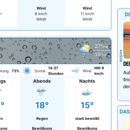
Wind
Wind
D
h
8 km/h
11 km/h
WNW
WNW
27°
max
18°
min
DE
14:37
NW 9
lkung
73%
Sonne
Wind
Auf
Stunden
km/h
fin
ags
Abends
Nachts
dei
°
18°
15°
DAS
en
Regen
stark bewölkt
kung
Bewölkung
Bewölkung