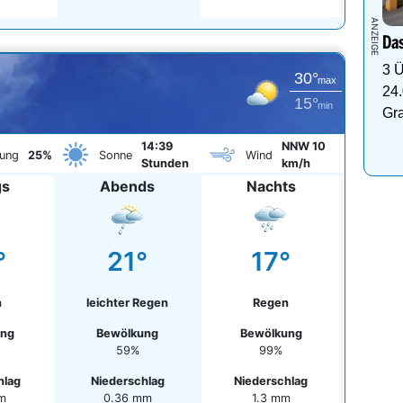
Das
3 Ü
30°
max
24.
15°
min
Gr
14:39
NNW 10
ung
25%
Sonne
Wind
Stunden
km/h
gs
Abends
Nachts
°
21°
17°
n
leichter Regen
Regen
ung
Bewölkung
Bewölkung
59%
99%
hlag
Niederschlag
Niederschlag
mm
0.36 mm
1.3 mm