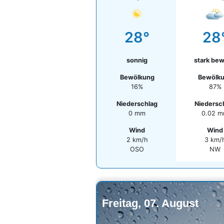
28°
28
sonnig
stark bew
Bewölkung
Bewölk
16%
87%
Niederschlag
Niedersc
0 mm
0.02 
Wind
Wind
2 km/h
3 km/
OSO
NW
Freitag, 07. August