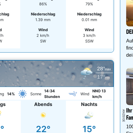
%
86%
79%
chlag
Niederschlag
Niederschlag
mm
1.39 mm
0.01 mm
d
Wind
Wind
DE
/h
2 km/h
3 km/h
Auf
W
SW
SSW
fin
dei
28°
max
17°
min
14:34
NNO 13
ng
14%
Sonne
Wind
Stunden
km/h
ags
Abends
Nachts
Ihr
Fam
°
22°
15°
10