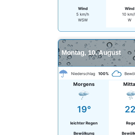
Wind
Wind
5 km/h
10 km/
WSW
W
Montag, 10. August
Niederschlag
100%
Bewö
Morgens
Mitt
19°
22
leichter Regen
Reg
Bewölkung
Bewöl