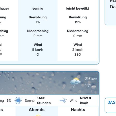
Eta
Da
hauer
sonnig
leicht bewölkt
kung
Bewölkung
Bewölkung
%
1%
19%
chlag
Niederschlag
Niederschlag
 mm
0 mm
0 mm
d
Wind
Wind
m/h
5 km/h
2 km/h
W
O
SSO
29°
max
17°
min
14:31
NNW 8
ung
5%
Sonne
Wind
DAS
Stunden
km/h
gs
Abends
Nachts