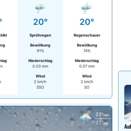
°
20°
20°
ölkt
Sprühregen
Regenschauer
ung
Bewölkung
Bewölkung
91%
74%
hlag
Niederschlag
Niederschlag
mm
0.03 mm
0.07 mm
Wind
Wind
h
2 km/h
2 km/h
SSO
SO
23°
max
17°
min
Auf