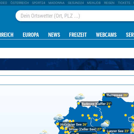
IDEO
ÖSTERREICH
SPORT24
MADONNA
GESUND24
MEINJOB
REISEN
TICKETS
RREICH
EUROPA
NEWS
FREIZEIT
WEBCAMS
SER
Herrensee
26°
Badesee Klaffer
21°
Holzöster See
26°
Irrsee (Zeller See)
27°
Lunzer See
23°