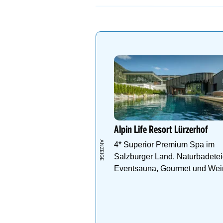
Neusiedler See
Keutschacher See
Klopeiner See
Längsee (K)
Millstätter See
Wörthersee
Aubad Tulln
Irrsee (Zeller See)
Obertrumersee
Wallersee
Alpin Life Resort Lürzerhof
Weihermühle
4* Superior Premium Spa im
Schwarzsee
Salzburger Land. Naturbadetei
Alte Donau
Eventsauna, Gourmet und Wei
Feldkirchner Badeseen
Badesee Ritzing
Neufeldersee
Sonnensee Ritzing
Hafner See