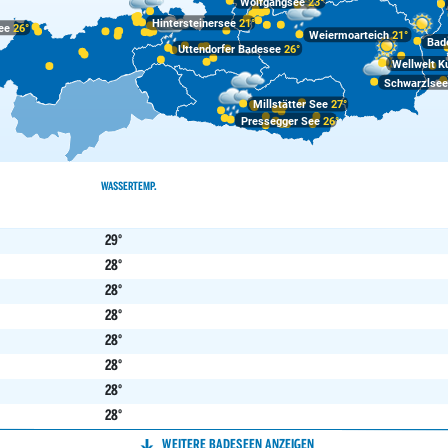
Wolfgangsee
23°
Hintersteinersee
21°
ee
26°
Weiermoarteich
21°
Bade
Uttendorfer Badesee
26°
Wellwelt 
Schwarzlse
Millstätter See
27°
Pressegger See
26°
WASSERTEMP.
29°
28°
28°
28°
28°
28°
28°
28°
27°
WEITERE BADESEEN ANZEIGEN