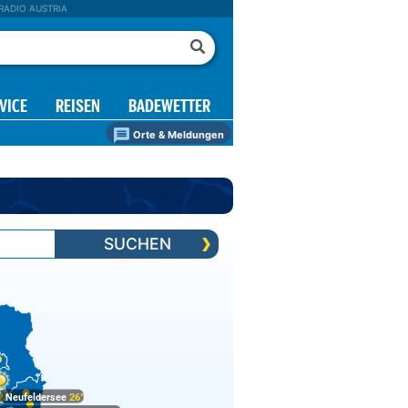
RADIO AUSTRIA
VICE
REISEN
BADEWETTER
Orte & Meldungen
SUCHEN
Neufeldersee
26°