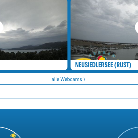
25°
21°
Regenschauer
25°
21°
Regenschauer
25°
21°
Regenschauer
25°
25°
21°
Sprühregen
24°
21°
Regen
24°
24°
21°
Regenschauer
NEUSIEDLERSEE (RUST)
24°
21°
Sprühregen
24°
alle Webcams
24°
21°
Sprühregen
24°
21°
Regenschauer
24°
21°
Sprühregen
24°
24°
22°
Regen
24°
24°
24°