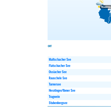
Bodens
ORT
Maltschacher See
Flatschacher See
Ossiacher See
Rauschele See
Turnersee
Heratinger/Ibmer See
Tragwein
Stubenbergsee
Badesee Rauchwart