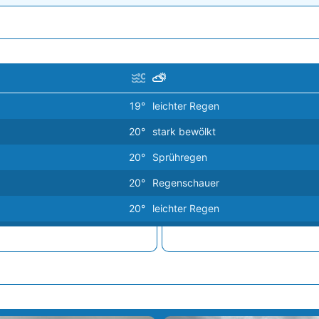
26°
26°
26°
26°
26°
26°
19°
leichter Regen
25°
20°
stark bewölkt
25°
20°
Sprühregen
25°
25°
20°
Regenschauer
25°
20°
leichter Regen
25°
25°
20°
stark bewölkt
25°
21°
Regenschauer
25°
25°
21°
leichter Regen
25°
21°
leichter Regen
25°