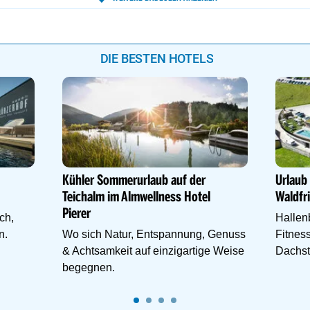
27°
27°
27°
DIE BESTEN HOTELS
27°
27°
27°
27°
27°
27°
27°
Kühler Sommerurlaub auf der
Urlaub
27°
Teichalm im Almwellness Hotel
Waldfr
27°
Pierer
ch,
Hallenb
27°
n.
Wo sich Natur, Entspannung, Genuss
Fitness
27°
& Achtsamkeit auf einzigartige Weise
Dachst
26°
begegnen.
Wander
26°
26°
26°