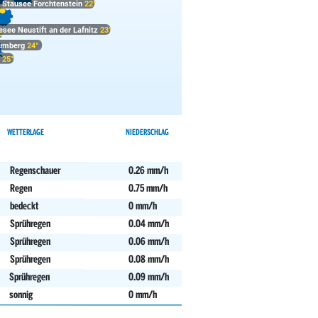
Stausee Forchtenstein
22°
see Neustift an der Lafnitz
23°
Kumberg
24°
e
25°
WETTERLAGE
NIEDERSCHLAG
Regenschauer
0.26 mm/h
Regen
0.75 mm/h
bedeckt
0 mm/h
Sprühregen
0.04 mm/h
Sprühregen
0.06 mm/h
Sprühregen
0.08 mm/h
Sprühregen
0.09 mm/h
sonnig
0 mm/h
sonnig
0 mm/h