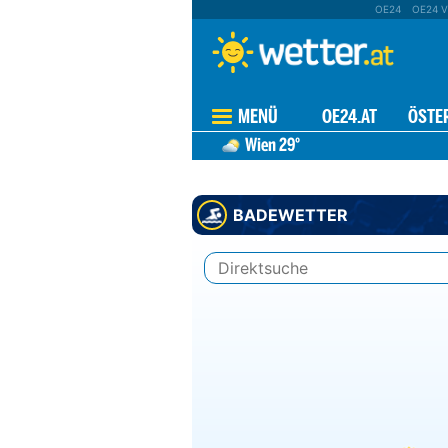
OE24
OE24 V
MENÜ
OE24.AT
ÖSTE
Wien
29°
BADEWETTER