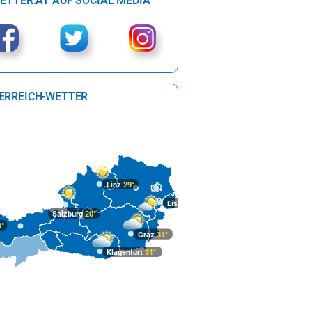
ETTER.AT AUF SOCIAL MEDIA
ERREICH-WETTER
Linz
29°
Eisenstadt
31°
Salzburg
20°
9°
Graz
31°
Klagenfurt
31°