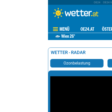
OE24
OE24 V
MENÜ
OE24.AT
ÖSTE
Wien
26°
WETTER - RADAR
Ozonbelastung