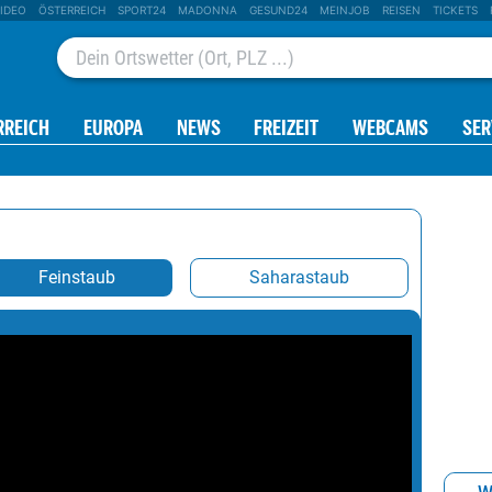
IDEO
ÖSTERREICH
SPORT24
MADONNA
GESUND24
MEINJOB
REISEN
TICKETS
RREICH
EUROPA
NEWS
FREIZEIT
WEBCAMS
SER
Feinstaub
Saharastaub