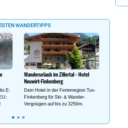
BESTEN WANDERTIPPS
**** Woh
Wohlfühl
Fügen/Zi
ie
Wanderurlaub im Zillertal - Hotel
& Skigeb
Neuwirt-Finkenberg
Hochfüg
is E-
Dein Hotel in der Ferienregion Tux-
EU:
Finkenberg für Ski- & Wander-
!
Vergnügen auf bis zu 3250m.