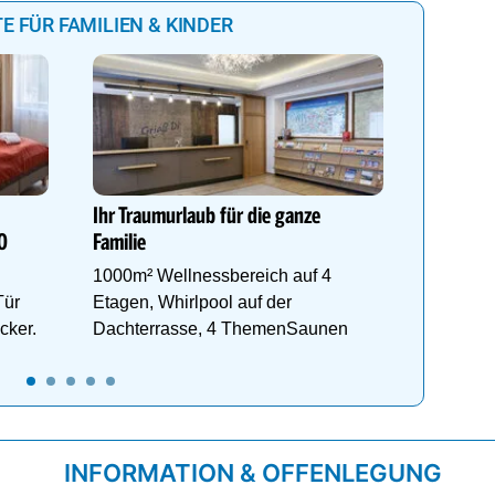
E FÜR FAMILIEN & KINDER
Sommerl
Wem da
langweili
Ihr Traumurlaub für die ganze
Biberbu
0
Familie
1000m² Wellnessbereich auf 4
Tür
Etagen, Whirlpool auf der
cker.
Dachterrasse, 4 ThemenSaunen
INFORMATION & OFFENLEGUNG