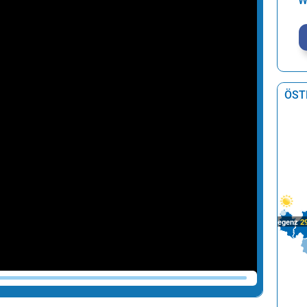
W
ÖST
Bregenz
2