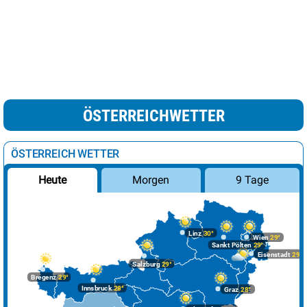
ÖSTERREICHWETTER
ÖSTERREICH WETTER
Morgen
9 Tage
Heute
Linz
30°
Wien
29°
Sankt Pölten
29°
Eisenstadt
29°
Salzburg
29°
Bregenz
29°
Innsbruck
28°
Graz
28°