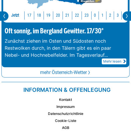
Klagenfurt
27°
Jetzt
17
18
19
20
21
22
23
0
1
2
3
4
Oft sonnig, im Bergland Gewitter. 17/30°
Zunächst ziehen im Osten und Südosten noch
Restwolken durch, in den Tälern gibt es ein paar
Nebel- und Hochnebelfelder. Im Tagesverlauf
...
Mehr lesen
mehr Österreich-Wetter
INFORMATION & OFFENLEGUNG
Kontakt
Impressum
Datenschutzrichtlinie
Cookie-Liste
AGB