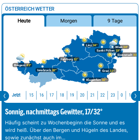
ÖSTERREICH WETTER
Morgen
9 Tage
Heute
Linz
34°
Wien
34°
Sankt Pölten
33°
Eisenstadt
33°
Salzburg
32°
Bregenz
33°
Innsbruck
32°
Graz
33°
Klagenfurt
32°
Jetzt
15
16
17
18
19
20
21
22
23
0
1
2
Sonnig, nachmittags Gewitter, 17/32°
Häufig scheint zu Wochenbeginn die Sonne und es
wird heiß. Über den Bergen und Hügeln des Landes,
sowie zunächst auch im
...