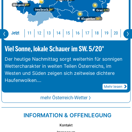
Bregenz
29°
Innsbruck
29°
Graz
27°
Klagenfurt
26°
Jetzt
11
12
13
14
15
16
17
18
19
20
21
Viel Sonne, lokale Schauer im SW. 5/20°
Der heutige Nachmittag sorgt weiterhin für sonnigen
Wettercharakter in weiten Teilen Österreichs, im
Westen und Süden zeigen sich zeitweise dichtere
Haufenwolken.
...
Mehr lesen
mehr Österreich-Wetter
INFORMATION & OFFENLEGUNG
Kontakt