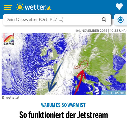
04. NOVEMBER 2014 | 10:33 UHR
© wetter.at
WARUM ES SO WARM IST
So funktioniert der Jetstream