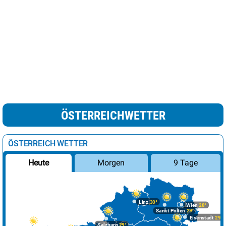
ÖSTERREICHWETTER
ÖSTERREICH WETTER
Morgen
9 Tage
Heute
Linz
30°
Wien
28°
Sankt Pölten
29°
Eisenstadt
29°
Salzburg
29°