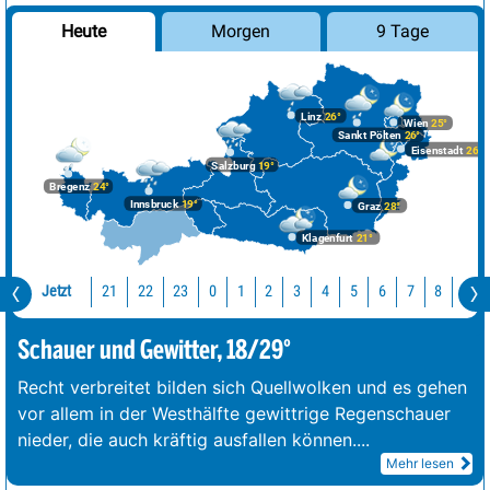
Morgen
9 Tage
Heute
Linz
26°
Wien
25°
Sankt Pölten
26°
Eisenstadt
26°
Salzburg
19°
Bregenz
24°
Innsbruck
19°
Graz
28°
Klagenfurt
21°
Jetzt
21
22
23
0
1
2
3
4
5
6
7
8
9
Schauer und Gewitter, 18/29°
Recht verbreitet bilden sich Quellwolken und es gehen
vor allem in der Westhälfte gewittrige Regenschauer
nieder, die auch kräftig ausfallen können.
...
Mehr lesen