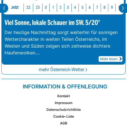
Jetzt
22
23
10
0
1
2
3
4
5
6
7
8
9
Viel Sonne, lokale Schauer im SW. 5/20°
Der heutige Nachmittag sorgt weiterhin für sonnigen
Wettercharakter in weiten Teilen Österreichs, im
Westen und Süden zeigen sich zeitweise dichtere
Haufenwolken.
...
Mehr lesen
mehr Österreich-Wetter
INFORMATION & OFFENLEGUNG
Kontakt
Impressum
Datenschutzrichtlinie
Cookie-Liste
AGB