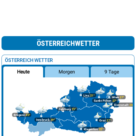
ÖSTERREICHWETTER
ÖSTERREICH WETTER
Morgen
9 Tage
Heute
Linz
21°
Wien
27°
Sankt Pölten
27°
Eisenstadt
26°
Salzburg
19°
Bregenz
23°
Innsbruck
19°
Graz
27°
Klagenfurt
22°