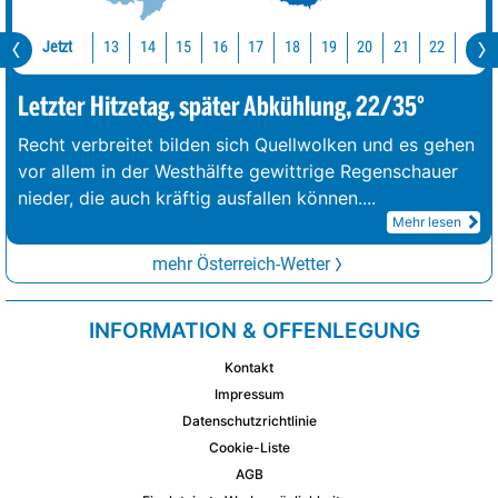
Jetzt
13
14
15
16
17
18
19
20
21
22
23
Letzter Hitzetag, später Abkühlung, 22/35°
Recht verbreitet bilden sich Quellwolken und es gehen
vor allem in der Westhälfte gewittrige Regenschauer
nieder, die auch kräftig ausfallen können.
...
Mehr lesen
mehr Österreich-Wetter
INFORMATION & OFFENLEGUNG
Kontakt
Impressum
Datenschutzrichtlinie
Cookie-Liste
AGB