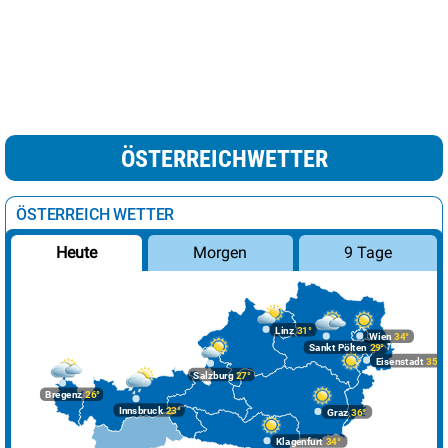
ÖSTERREICHWETTER
ÖSTERREICH WETTER
Morgen
9 Tage
Heute
Linz
31°
Wien
34°
Sankt Pölten
29°
Eisenstadt
35°
Salzburg
27°
Bregenz
26°
Innsbruck
23°
Graz
36°
Klagenfurt
34°