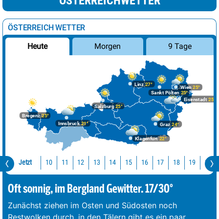
ÖSTERREICHWETTER
ÖSTERREICH WETTER
Morgen
9 Tage
Heute
Linz
27°
Wien
25°
Sankt Pölten
25°
Eisenstadt
25°
Salzburg
25°
Bregenz
25°
Innsbruck
21°
Graz
24°
Klagenfurt
22°
Jetzt
10
11
12
13
14
15
16
17
18
19
20
Oft sonnig, im Bergland Gewitter. 17/30°
Zunächst ziehen im Osten und Südosten noch
Restwolken durch, in den Tälern gibt es ein paar