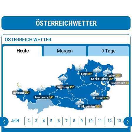
ÖSTERREICHWETTER
ÖSTERREICH WETTER
Morgen
9 Tage
Heute
Linz
20°
Wien
25°
Sankt Pölten
20°
Eisenstadt
26°
Salzburg
19°
Bregenz
20°
Innsbruck
19°
Graz
27°
Klagenfurt
20°
Jetzt
10
11
12
13
14
2
3
4
5
6
7
8
9