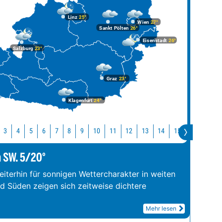
Linz
25°
Wien
27°
Sankt Pölten
26°
Eisenstadt
26°
Salzburg
23°
Graz
23°
Klagenfurt
24°
10
11
12
13
14
15
16
17
3
4
5
6
7
8
9
m SW. 5/20°
iterhin für sonnigen Wettercharakter in weiten
nd Süden zeigen sich zeitweise dichtere
Mehr lesen