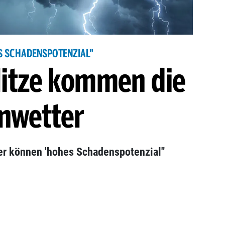
S SCHADENSPOTENZIAL"
Hitze kommen die
nwetter
er können 'hohes Schadenspotenzial"