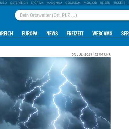
IDEO
ÖSTERREICH
SPORT24
MADONNA
GESUND24
MEINJOB
REISEN
TICKETS
RREICH
EUROPA
NEWS
FREIZEIT
WEBCAMS
SER
07. JULI 2021 | 12:04 UHR