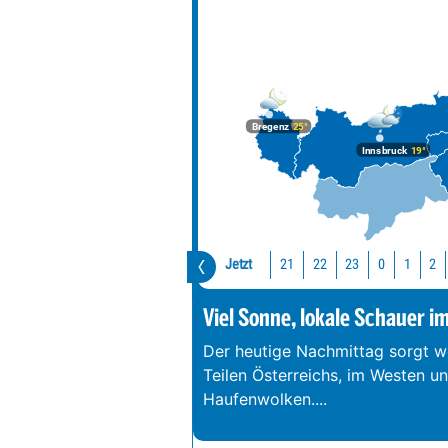
Bregenz
25°
Innsbruck
19°
Jetzt
21
22
23
0
1
2
Viel Sonne, lokale Schauer i
Der heutige Nachmittag sorgt we
Teilen Österreichs, im Westen u
Haufenwolken.
...