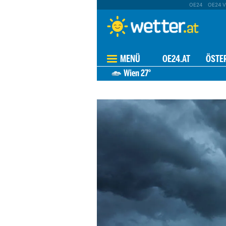
OE24
OE24 V
MENÜ
OE24.AT
ÖSTE
Wien
27°