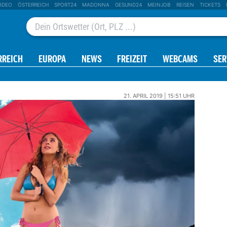
IDEO
ÖSTERREICH
SPORT24
MADONNA
GESUND24
MEINJOB
REISEN
TICKETS
RREICH
EUROPA
NEWS
FREIZEIT
WEBCAMS
SER
21. APRIL 2019 | 15:51 UHR