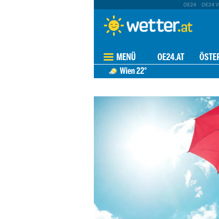
OE24
OE24 V
MENÜ
OE24.AT
ÖSTE
Wien
22°