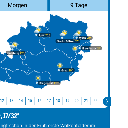
Morgen
9 Tage
Linz
21°
Wien
22°
Sankt Pölten
20°
Eisenstadt
21°
Salzburg
22°
Graz
20°
Klagenfurt
20°
12
13
14
15
16
17
18
19
20
21
22
23
0
1
, 17/32°
ngt schon in der Früh erste Wolkenfelder im