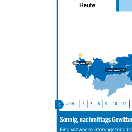
Heute
Bregenz
23°
Innsbruck
18°
Jetzt
10
11
6
7
8
9
Sonnig, nachmittags Gewitter
Eine schwache Störungszone bri