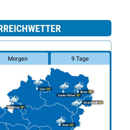
RREICHWETTER
Morgen
9 Tage
Linz
20°
Wien
23°
Sankt Pölten
20°
Eisenstadt
23°
Salzburg
18°
Graz
26°