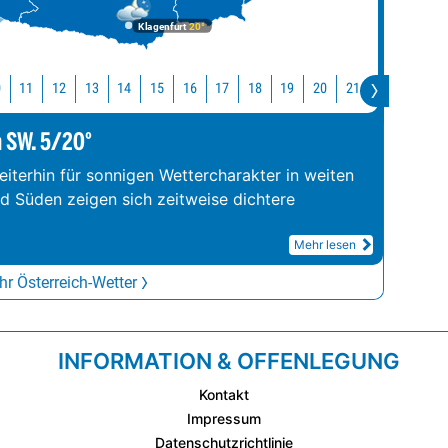
Klagenfurt
20°
0
11
12
13
14
15
16
17
18
19
20
21
22
23
m SW. 5/20°
iterhin für sonnigen Wettercharakter in weiten
nd Süden zeigen sich zeitweise dichtere
Mehr lesen
r Österreich-Wetter
INFORMATION & OFFENLEGUNG
Kontakt
Impressum
Datenschutzrichtlinie