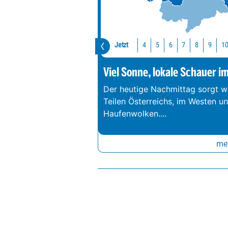
Jetzt
1
4
5
6
7
8
9
Viel Sonne, lokale Schauer i
Der heutige Nachmittag sorgt we
Teilen Österreichs, im Westen u
Haufenwolken.
...
meh