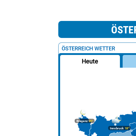
ÖSTE
ÖSTERREICH WETTER
Heute
Bregenz
20°
Innsbruck
18°