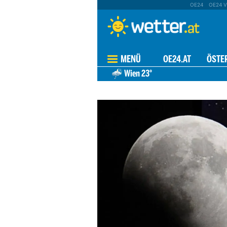
OE24
OE24 V
MENÜ
OE24.AT
ÖSTE
Wien
23°