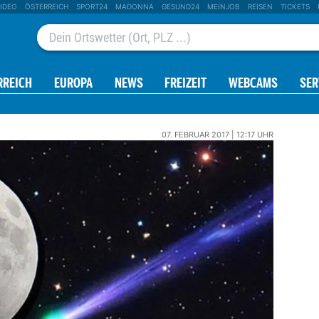
IDEO
ÖSTERREICH
SPORT24
MADONNA
GESUND24
MEINJOB
REISEN
TICKETS
RREICH
EUROPA
NEWS
FREIZEIT
WEBCAMS
SER
07. FEBRUAR 2017 | 12:17 UHR