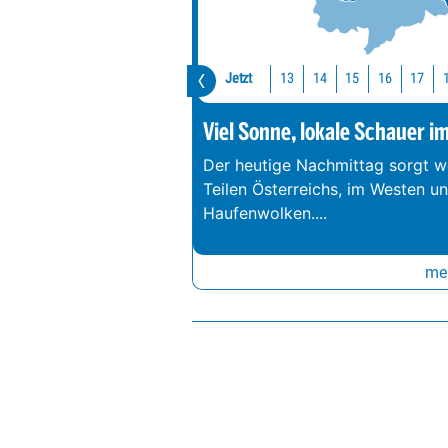
Jetzt
13
14
15
16
17
Viel Sonne, lokale Schauer i
Der heutige Nachmittag sorgt we
Teilen Österreichs, im Westen u
Haufenwolken.
...
meh