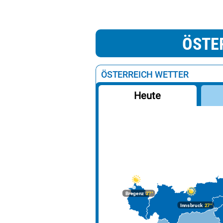
ÖSTE
ÖSTERREICH WETTER
Heute
Bregenz
27°
Innsbruck
27°