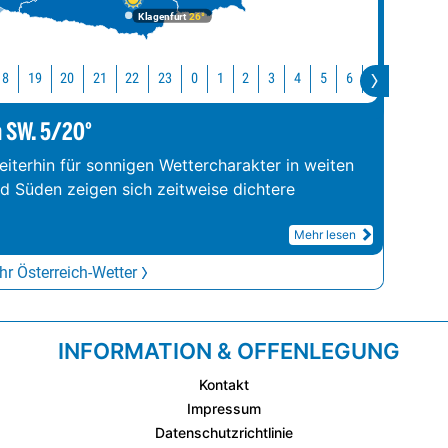
Klagenfurt
26°
18
19
20
21
22
23
0
1
2
3
4
5
6
7
8
9
m SW. 5/20°
iterhin für sonnigen Wettercharakter in weiten
nd Süden zeigen sich zeitweise dichtere
Mehr lesen
r Österreich-Wetter
INFORMATION & OFFENLEGUNG
Kontakt
Impressum
Datenschutzrichtlinie