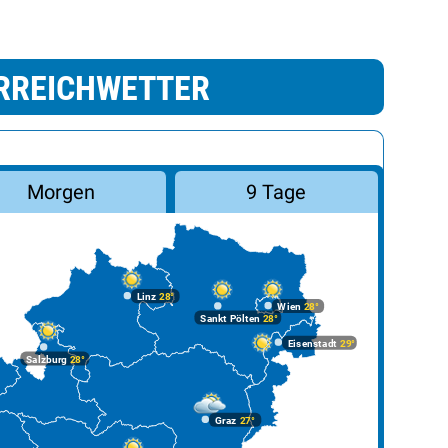
RREICHWETTER
Morgen
9 Tage
Linz
28°
Wien
28°
Sankt Pölten
28°
Eisenstadt
29°
Salzburg
28°
Graz
27°