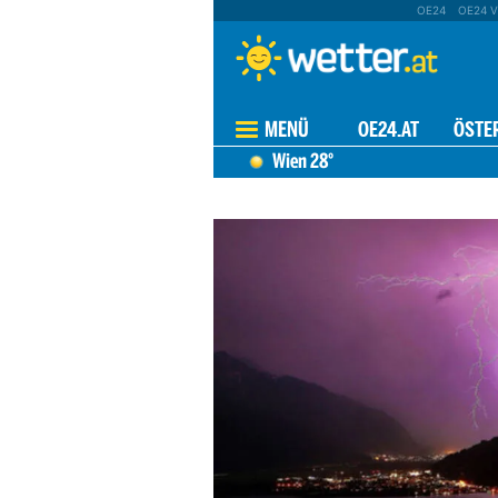
OE24
OE24 V
MENÜ
OE24.AT
ÖSTE
Wien
28°