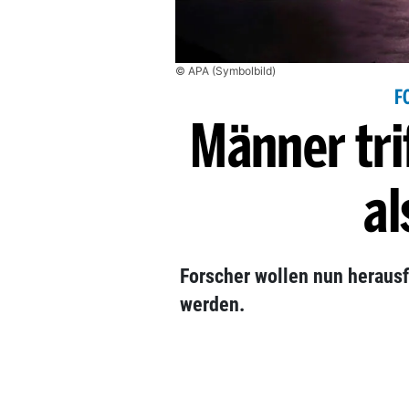
© APA (Symbolbild)
F
Männer trif
al
Forscher wollen nun herausf
werden.