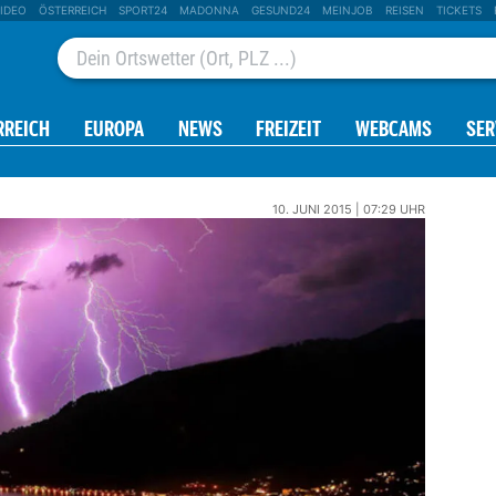
IDEO
ÖSTERREICH
SPORT24
MADONNA
GESUND24
MEINJOB
REISEN
TICKETS
RREICH
EUROPA
NEWS
FREIZEIT
WEBCAMS
SER
10. JUNI 2015 | 07:29 UHR