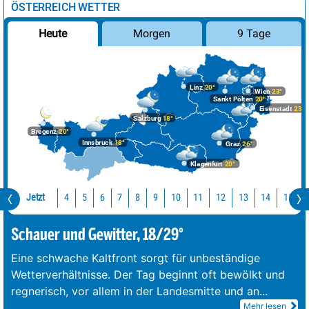
ÖSTERREICH WETTER
Morgen
9 Tage
Heute
Linz
20°
Wien
23°
Sankt Pölten
20°
Eisenstadt
23°
Salzburg
18°
Bregenz
20°
Innsbruck
18°
Graz
26°
Klagenfurt
20°
Jetzt
10
11
12
13
14
15
4
5
6
7
8
9
Schauer und Gewitter, 18/29°
Eine schwache Kaltfront sorgt für unbeständige
Wetterverhältnisse. Der Tag beginnt oft bewölkt und
regnerisch, vor allem in der Landesmitte und an
...
Mehr lesen