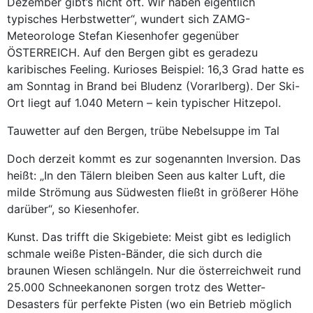
Dezember gibt’s nicht oft. Wir haben eigentlich
typisches Herbstwetter“, wundert sich ZAMG-
Meteorologe Stefan Kiesenhofer gegenüber
ÖSTERREICH. Auf den Bergen gibt es geradezu
karibisches Feeling. Kurioses Beispiel: 16,3 Grad hatte es
am Sonntag in Brand bei Bludenz (Vorarlberg). Der Ski-
Ort liegt auf 1.040 Metern – kein typischer Hitzepol.
Tauwetter auf den Bergen, trübe Nebelsuppe im Tal
Doch derzeit kommt es zur sogenannten Inversion. Das
heißt: „In den Tälern bleiben Seen aus kalter Luft, die
milde Strömung aus Südwesten fließt in größerer Höhe
darüber“, so Kiesenhofer.
Kunst. Das trifft die Skigebiete: Meist gibt es lediglich
schmale weiße Pisten-Bänder, die sich durch die
braunen Wiesen schlängeln. Nur die österreichweit rund
25.000 Schneekanonen sorgen trotz des Wetter-
Desasters für perfekte Pisten (wo ein Betrieb möglich