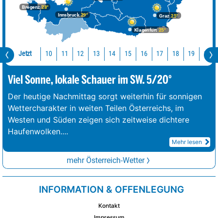
Bregenz
28°
Innsbruck
29°
Graz
25°
Klagenfurt
25°
Jetzt
10
11
12
13
14
15
16
17
18
19
20
Viel Sonne, lokale Schauer im SW. 5/20°
Der heutige Nachmittag sorgt weiterhin für sonnigen
Wettercharakter in weiten Teilen Österreichs, im
Westen und Süden zeigen sich zeitweise dichtere
Haufenwolken.
...
Mehr lesen
mehr Österreich-Wetter
INFORMATION & OFFENLEGUNG
Kontakt
Impressum