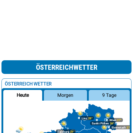
ÖSTERREICHWETTER
ÖSTERREICH WETTER
Morgen
9 Tage
Heute
Linz
28°
Wien
27°
Sankt Pölten
26°
Eisenstadt
27°
Salzburg
29°